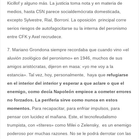
Kicillof y alguno más. La justicia toma nota y en materia de
medios, hasta C5N parece socialdemócrata domesticada,
excepto Sylvestre, Rial, Borroni. La oposición principal corre
serios riesgos de autofagocitarse su la interna del peronismo
entre CFK y Axel recrudece.
7. Mariano Grondona siempre recordaba que cuando vino «el
aluvión zoológico del peronismo» en 1946, muchos de sus
amigos aristócratas, dijeron en masa: «yo me voy a la
estancia». Tal vez, hoy, personalmente, haya que
refugiarse
en el interior del interior y esperar a que aclare o que el
enemigo, como decía Napoleón empiece a cometer errores
no forzados. La periferia sirve como nunca en estos
momentos.
Para recapacitar, para enfriar impulsos, para
pensar con lucidez el mañana. Este, el tecnofeudalismo
trumpista, con «títeres» como Milei o Zelensky, es un enemigo
poderoso por muchas razones. No se le podrá derrotar con las