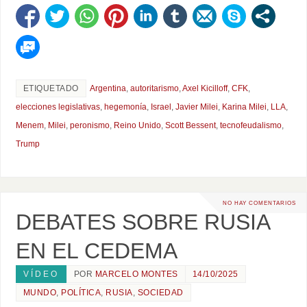
ETIQUETADO
Argentina
,
autoritarismo
,
Axel Kicilloff
,
CFK
,
elecciones legislativas
,
hegemonía
,
Israel
,
Javier Milei
,
Karina Milei
,
LLA
,
Menem
,
Milei
,
peronismo
,
Reino Unido
,
Scott Bessent
,
tecnofeudalismo
,
Trump
NO HAY COMENTARIOS
DEBATES SOBRE RUSIA
EN EL CEDEMA
VÍDEO
POR
MARCELO MONTES
14/10/2025
MUNDO
,
POLÍTICA
,
RUSIA
,
SOCIEDAD