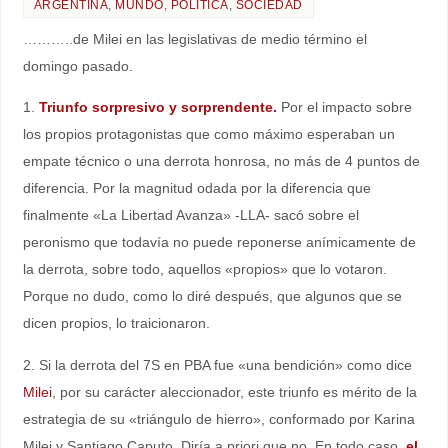
ARGENTINA
,
MUNDO
,
POLÍTICA
,
SOCIEDAD
………..de Milei en las legislativas de medio término el
domingo pasado.
1.
Triunfo sorpresivo y sorprendente.
Por el impacto sobre
los propios protagonistas que como máximo esperaban un
empate técnico o una derrota honrosa, no más de 4 puntos de
diferencia. Por la magnitud odada por la diferencia que
finalmente «La Libertad Avanza» -LLA- sacó sobre el
peronismo que todavía no puede reponerse anímicamente de
la derrota, sobre todo, aquellos «propios» que lo votaron.
Porque no dudo, como lo diré después, que algunos que se
dicen propios, lo traicionaron.
2. Si la derrota del 7S en PBA fue «una bendición» como dice
Milei
, por su carácter aleccionador, este triunfo es mérito de la
estrategia de su «triángulo de hierro», conformado por Karina
Milei y Santiago Caputo. Diría a priori que no. En todo caso,
el