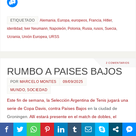
ETIQUETADO
Alemania
,
Europa
,
europeos
,
Francia
,
Hitler
,
identidad
,
Iver Neumann
,
Napoleón
,
Polonia
,
Rusia
,
rusos
,
Suecia
,
Ucrania
,
Unión Europea
,
URSS
2 COMENTARIOS
RUMBO A PAISES BAJOS
POR
MARCELO MONTES
09/09/2025
MUNDO
,
SOCIEDAD
Este fin de semana, la Selección Argentina de Tenis jugará una
serie de Copa Davis, contra Países Bajos
en la ciudad de
Groningen.
Allí estará presente en el match de dobles, el
sábado 13, Horacio «Cebolla» Zeballos, el marplatense
con
quien me fotografié en
el Open de Hamburgo
, cuando aún