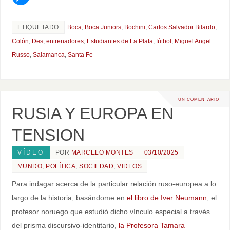
ETIQUETADO
Boca
,
Boca Juniors
,
Bochini
,
Carlos Salvador Bilardo
,
Colón
,
Des
,
entrenadores
,
Estudiantes de La Plata
,
fútbol
,
Miguel Angel
Russo
,
Salamanca
,
Santa Fe
UN COMENTARIO
RUSIA Y EUROPA EN
TENSION
VÍDEO
POR
MARCELO MONTES
03/10/2025
MUNDO
,
POLÍTICA
,
SOCIEDAD
,
VIDEOS
Para indagar acerca de la particular relación ruso-europea a lo
largo de la historia, basándome en
el libro de Iver Neumann
, el
profesor noruego que estudió dicho vínculo especial a través
del prisma discursivo-identitario,
la Profesora Tamara