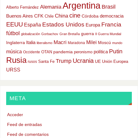
Argentina
Alemania
Brasil
Alberto Fernández
cine
China
Buenos Aires
CFK
democracia
Chile
Córdoba
EEUU
Estados Unidos
Francia
España
Europa
fútbol
guerra
globalización
Gorbachov
Gran Bretaña
II Guerra Mundial
Macri
Milei
Italia
Moscú
Inglaterra
Maradona
liberalismo
mundo
Putin
música
política
OTAN
pandemia
peronismo
Occidente
Rusia
Ucrania
Trump
UE
Santa Fe
Unión Europea
rusos
URSS
META
Acceder
Feed de entradas
Feed de comentarios