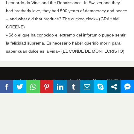
Leonardo da Vinci and the Renaissance. In Switzerland they
had brotherly love, they had 500 years of democracy and peace
– and what did that produce? The cuckoo clock» (GRAHAM
GREENE)
«Sólo el que ha conocido el extremo del infortunio puede sentir
la felicidad suprema. Es necesario haber querido morir, para
saber cuan dulce es la vida» (EL CONDE DE MONTECRISTO)
Todos los Derechos Reservados Marcelo Montes© 2017
FUNCIONA CON
PARABOLA
&
WORDPRESS.
This site is protected by
wp-copyrightpro.com