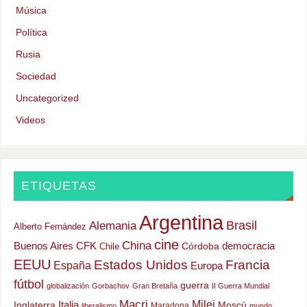
Música
Política
Rusia
Sociedad
Uncategorized
Videos
ETIQUETAS
Argentina
Alemania
Brasil
Alberto Fernández
cine
China
Buenos Aires
CFK
democracia
Chile
Córdoba
EEUU
Estados Unidos
Francia
España
Europa
fútbol
guerra
globalización
Gorbachov
Gran Bretaña
II Guerra Mundial
Macri
Milei
Italia
Moscú
Inglaterra
Maradona
liberalismo
mundo