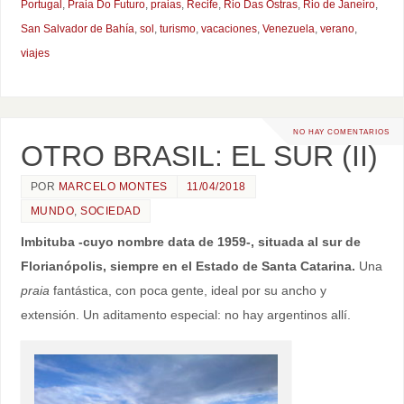
Portugal
,
Praia Do Futuro
,
praias
,
Recife
,
Rio Das Ostras
,
Rio de Janeiro
,
San Salvador de Bahía
,
sol
,
turismo
,
vacaciones
,
Venezuela
,
verano
,
viajes
NO HAY COMENTARIOS
OTRO BRASIL: EL SUR (II)
POR
MARCELO MONTES
11/04/2018
MUNDO
,
SOCIEDAD
Imbituba -cuyo nombre data de 1959-, situada al sur de
Florianópolis, siempre en el Estado de Santa Catarina.
Una
praia
fantástica, con poca gente, ideal por su ancho y
extensión. Un aditamento especial: no hay argentinos allí.