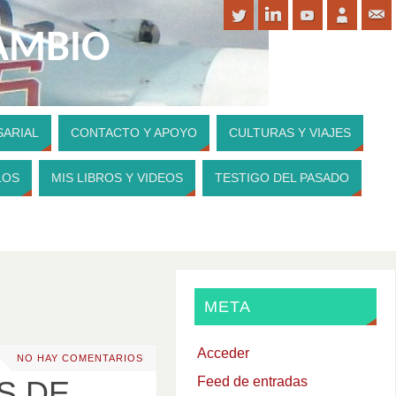
CAMBIO
SARIAL
CONTACTO Y APOYO
CULTURAS Y VIAJES
PARA CONTRIBUIR A MI WEBSITE
LOS
MIS LIBROS Y VIDEOS
TESTIGO DEL PASADO
META
Acceder
NO HAY COMENTARIOS
Feed de entradas
S DE