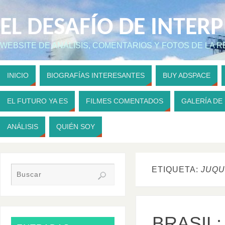
EL DESAFÍO DE INTER
WEBSITE DE ANÁLISIS, COMENTARIOS Y FOTOS DE LA 
INICIO
BIOGRAFÍAS INTERESANTES
BUY ADSPACE
EL FUTURO YA ES
FILMES COMENTADOS
GALERÍA DE
ANÁLISIS
QUIÉN SOY
ETIQUETA:
JUQ
BRASIL