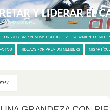
PRETAR Y LIDERAR EL 
REALIDAD MUNDIAL
CONSULTORIA Y ANALISIS POLITICO – ASESORAMIENTO EMPRE
 FOTOS
HIDE ADS FOR PREMIUM MEMBERS
MIS ARTÍCU
UEHY
: UNA GRANDEZA CON PIE