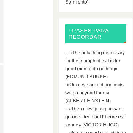
Sarmiento)
FRASES PARA
RECORDAR
– «The only thing necessary
for the triumph of evil is for
good men to do nothing»
(EDMUND BURKE)
-«Once we accept our limits,
we go beyond them»
(ALBERT EINSTEIN)
– «Rien n´est plus puissant
qu´une idée dont l`heure est
venue» (VICTOR HUGO)
– «No hay edad para vivir un