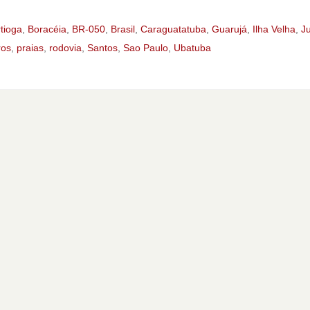
tioga
,
Boracéia
,
BR-050
,
Brasil
,
Caraguatatuba
,
Guarujá
,
Ilha Velha
,
J
ros
,
praias
,
rodovia
,
Santos
,
Sao Paulo
,
Ubatuba