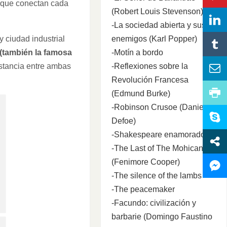
s que conectan cada
(Robert Louis Stevenson)
-La sociedad abierta y sus
enemigos (Karl Popper)
y ciudad industrial
-Motín a bordo
 (también la famosa
-Reflexiones sobre la
stancia entre ambas
Revolución Francesa
(Edmund Burke)
-Robinson Crusoe (Daniel
Defoe)
-Shakespeare enamorado
-The Last of The Mohicans
(Fenimore Cooper)
-The silence of the lambs
-The peacemaker
-Facundo: civilización y
barbarie (Domingo Faustino