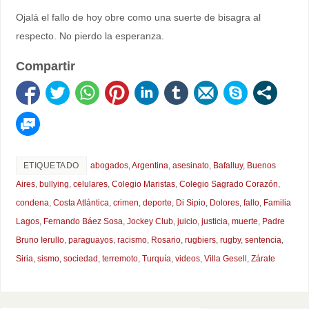
Ojalá el fallo de hoy obre como una suerte de bisagra al
respecto. No pierdo la esperanza.
Compartir
ETIQUETADO
abogados
,
Argentina
,
asesinato
,
Bafalluy
,
Buenos
Aires
,
bullying
,
celulares
,
Colegio Maristas
,
Colegio Sagrado Corazón
,
condena
,
Costa Atlántica
,
crimen
,
deporte
,
Di Sipio
,
Dolores
,
fallo
,
Familia
Lagos
,
Fernando Báez Sosa
,
Jockey Club
,
juicio
,
justicia
,
muerte
,
Padre
Bruno Ierullo
,
paraguayos
,
racismo
,
Rosario
,
rugbiers
,
rugby
,
sentencia
,
Siria
,
sismo
,
sociedad
,
terremoto
,
Turquía
,
videos
,
Villa Gesell
,
Zárate