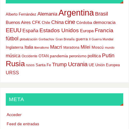
Argentina
Alemania
Brasil
Alberto Fernández
cine
China
Buenos Aires
CFK
democracia
Chile
Córdoba
EEUU
Estados Unidos
Francia
España
Europa
fútbol
guerra
globalización
Gorbachov
Gran Bretaña
II Guerra Mundial
Macri
Milei
Italia
Moscú
Inglaterra
Maradona
liberalismo
mundo
Putin
música
política
OTAN
pandemia
peronismo
Occidente
Rusia
Ucrania
Trump
UE
Santa Fe
Unión Europea
rusos
URSS
META
Acceder
Feed de entradas