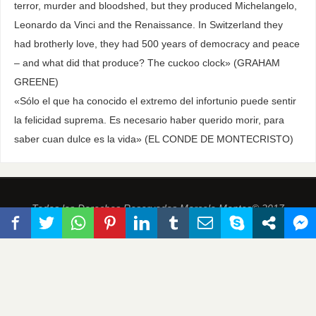
terror, murder and bloodshed, but they produced Michelangelo,
Leonardo da Vinci and the Renaissance. In Switzerland they
had brotherly love, they had 500 years of democracy and peace
– and what did that produce? The cuckoo clock» (GRAHAM
GREENE)
«Sólo el que ha conocido el extremo del infortunio puede sentir
la felicidad suprema. Es necesario haber querido morir, para
saber cuan dulce es la vida» (EL CONDE DE MONTECRISTO)
Todos los Derechos Reservados Marcelo Montes© 2017
FUNCIONA CON
PARABOLA
&
WORDPRESS.
This site is protected by
wp-copyrightpro.com