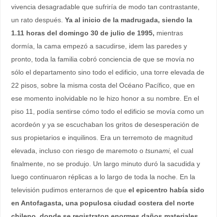
vivencia desagradable que sufriría de modo tan contrastante,
un rato después.
Ya al inicio de la madrugada, siendo la
1.11 horas del domingo 30 de julio de 1995,
mientras
dormía, la cama empezó a sacudirse, idem las paredes y
pronto, toda la familia cobró conciencia de que se movía no
sólo el departamento sino todo el edificio, una torre elevada de
22 pisos, sobre la misma costa del Océano Pacífico, que en
ese momento inolvidable no le hizo honor a su nombre. En el
piso 11, podía sentirse cómo todo el edificio se movía como un
acordeón y ya se escuchaban los gritos de desesperación de
sus propietarios e inquilinos. Era un terremoto de magnitud
elevada, incluso con riesgo de maremoto o
tsunami,
el cual
finalmente, no se produjo. Un largo minuto duró la sacudida y
luego continuaron réplicas a lo largo de toda la noche. En la
televisión pudimos enterarnos de que
el epicentro había sido
en Antofagasta, una populosa ciudad costera del norte
chileno, donde se registraton enormes daños materiales,