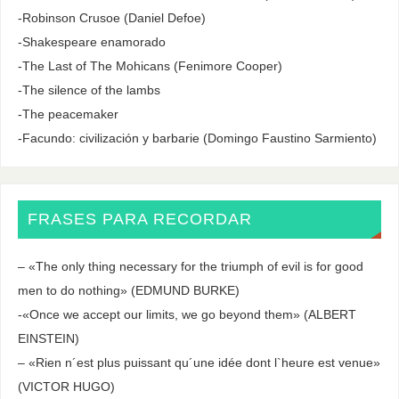
-Robinson Crusoe (Daniel Defoe)
-Shakespeare enamorado
-The Last of The Mohicans (Fenimore Cooper)
-The silence of the lambs
-The peacemaker
-Facundo: civilización y barbarie (Domingo Faustino Sarmiento)
FRASES PARA RECORDAR
– «The only thing necessary for the triumph of evil is for good
men to do nothing» (EDMUND BURKE)
-«Once we accept our limits, we go beyond them» (ALBERT
EINSTEIN)
– «Rien n´est plus puissant qu´une idée dont l`heure est venue»
(VICTOR HUGO)