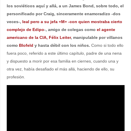
los soviéticos aquí y allá, a un James Bond, sobre todo, el
personificado por Craig, sinceramente enamoradizo -dos
veces-,
leal pero a su jefa «M» -con quien mostraba cierto
complejo de Edipo
-, amigo de colegas como
el agente
americano de la CIA, Félix Leiter
, manipulable por villanos
como
Blofeld
y hasta débil con los niños.
Como si todo ello
fuera poco, referido a este último capítulo, padre de una nena
y dispuesto a morir por esa familia en ciernes, cuando una y
otra vez, había desafiado el más allá, haciendo de ello, su
profesión.