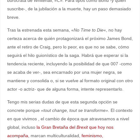
burócrata de Whitehall,
«C».
Para tipos como Bond -y quien
suscribe-, de la jubilación a la muerte, hay un paso demasiado
breve.
Tras la estrenada esta semana, «
No Time to Die
«, no hay
certeza acerca de quién protagonizará el próximo James Bond,
ante el retiro de Craig, pero lo peor, es que no se sabe, cómo
seguirá el hilo guionístico de la saga. Habrá que esperar si la
tendencia reciente, incluyendo la posibilidad de que 007 -como
se acaba de ver-, sea encarnado por una mujer negra, se
mantiene y consolida o, si se vuelve al formato original con otro
actor -o actriz- que de alguna forma, intente representarlo.
Tengo mis serias dudas de que esta segunda opción se
concrete porque
«tout change, tout se transforme».
El contexto
en que vivimos , el cambio de época que atravesamos a nivel
global, incluso
la Gran Bretaña del
Brexit
que hoy nos
acompaña
, marcan multiculturalidad,
feminismo,