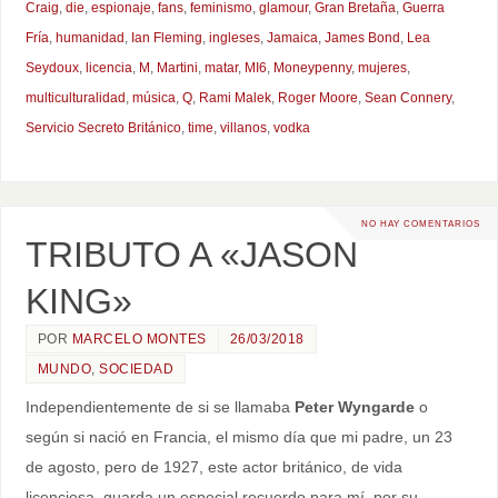
Craig
,
die
,
espionaje
,
fans
,
feminismo
,
glamour
,
Gran Bretaña
,
Guerra
Fría
,
humanidad
,
Ian Fleming
,
ingleses
,
Jamaica
,
James Bond
,
Lea
Seydoux
,
licencia
,
M
,
Martini
,
matar
,
MI6
,
Moneypenny
,
mujeres
,
multiculturalidad
,
música
,
Q
,
Rami Malek
,
Roger Moore
,
Sean Connery
,
Servicio Secreto Británico
,
time
,
villanos
,
vodka
NO HAY COMENTARIOS
TRIBUTO A «JASON
KING»
POR
MARCELO MONTES
26/03/2018
MUNDO
,
SOCIEDAD
Independientemente de si se llamaba
Peter Wyngarde
o
según si nació en Francia, el mismo día que mi padre, un 23
de agosto, pero de 1927, este actor británico, de vida
licenciosa, guarda un especial recuerdo para mí, por su