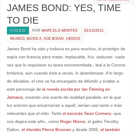
JAMES BOND: YES, TIME
TO DIE
VÍDEO
POR
MARCELO MONTES
03/10/2021
MUNDO
,
MÚSICA
,
SOCIEDAD
,
VIDEOS
James Bond ha sido y todavía es para muchos, el prototipo de
espía con licencia para matar, implacable, frío, seductor -cada
vez que lo requiriese su tarea encomendada-, leal a la Corona
británica, aún cuando ésta a veces, lo abandonase. A lo largo
de décadas, el cine se ha encargado de difundir y exaltar a
este personaje de
la novela escrita por Ian Fleming en
Jamaica
, creando una suerte de realidad paralela, en la que
los actores que encarnarían a aquél, serían casi tanto o más
relevantes que el mito. Tanto
el escocés Sean Connery
-que
nos dejara este año-, como
Roger Moore
, el galés Timothy
Dalton,
el irlandés Pierce Brosnan
y desde 2005,
el también