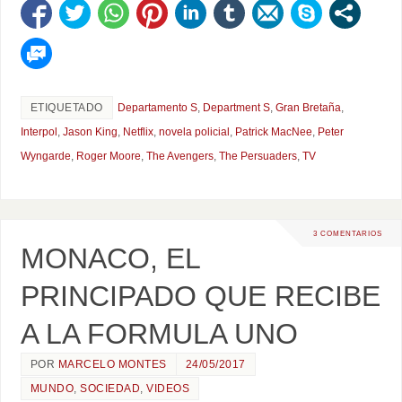
ETIQUETADO
Departamento S
,
Department S
,
Gran Bretaña
,
Interpol
,
Jason King
,
Netflix
,
novela policial
,
Patrick MacNee
,
Peter
Wyngarde
,
Roger Moore
,
The Avengers
,
The Persuaders
,
TV
3 COMENTARIOS
MONACO, EL
PRINCIPADO QUE RECIBE
A LA FORMULA UNO
POR
MARCELO MONTES
24/05/2017
MUNDO
,
SOCIEDAD
,
VIDEOS