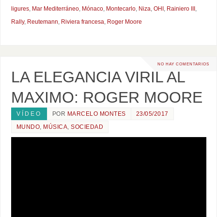
ligures
,
Mar Mediterráneo
,
Mónaco
,
Montecarlo
,
Niza
,
OHI
,
Rainiero III
,
Rally
,
Reutemann
,
Riviera francesa
,
Roger Moore
NO HAY COMENTARIOS
LA ELEGANCIA VIRIL AL
MAXIMO: ROGER MOORE
VÍDEO
POR
MARCELO MONTES
23/05/2017
MUNDO
,
MÚSICA
,
SOCIEDAD