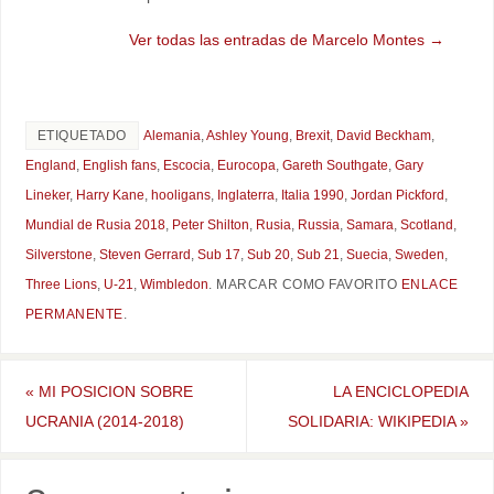
Ver todas las entradas de Marcelo Montes
→
ETIQUETADO
Alemania
,
Ashley Young
,
Brexit
,
David Beckham
,
England
,
English fans
,
Escocia
,
Eurocopa
,
Gareth Southgate
,
Gary
Lineker
,
Harry Kane
,
hooligans
,
Inglaterra
,
Italia 1990
,
Jordan Pickford
,
Mundial de Rusia 2018
,
Peter Shilton
,
Rusia
,
Russia
,
Samara
,
Scotland
,
Silverstone
,
Steven Gerrard
,
Sub 17
,
Sub 20
,
Sub 21
,
Suecia
,
Sweden
,
Three Lions
,
U-21
,
Wimbledon
.
MARCAR COMO FAVORITO
ENLACE
PERMANENTE
.
«
MI POSICION SOBRE
LA ENCICLOPEDIA
UCRANIA (2014-2018)
SOLIDARIA: WIKIPEDIA
»