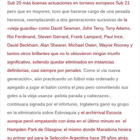
Sub 20 más buenas actuaciones en torneos europeos Sub 21
pero que en mayores, tuvo que hacerse cargo de una pesada
herencia, reemplazando a dos generaciones sucesivas de
la
«vieja guardia» como David Seaman, John Terry, Tony Adams,
Rio Ferdinand, Steven Gerrard, Frank Lampard, Paul Ince,
David Beckham, Alan Shearer, Michael Owen, Wayne Rooney y
tantos otros brillantes que no lo obtuvieron ningún triunfo
significativo, soliendo quedar eliminados en instancias
definitorias, casi siempre por penales.
Como si «la nueva
generación», aún practicando un fútbol más ordenado y
apegado a jugar el balón contra el piso pero convirtiendo sus
goles a la vieja usanza -pelota parada y cabezazos-,
continuara signada por el infortunio, Inglaterra ganó su grupo
en la eliminatoria sobre Eslovaquia y
el archirrival Escocia
aunque penó empatando con ésta en el último minuto en el
Hampden Park de Glasgow
,
el mismo donde Maradona hiciera
su primer gol para la Selección Argentina hace 39 años atrás.