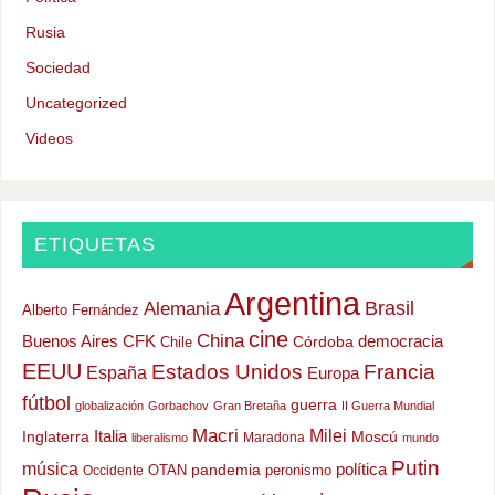
Rusia
Sociedad
Uncategorized
Videos
ETIQUETAS
Argentina
Alemania
Brasil
Alberto Fernández
cine
China
Buenos Aires
CFK
democracia
Chile
Córdoba
EEUU
Estados Unidos
Francia
España
Europa
fútbol
guerra
globalización
Gorbachov
Gran Bretaña
II Guerra Mundial
Macri
Milei
Italia
Moscú
Inglaterra
Maradona
liberalismo
mundo
Putin
música
política
OTAN
pandemia
peronismo
Occidente