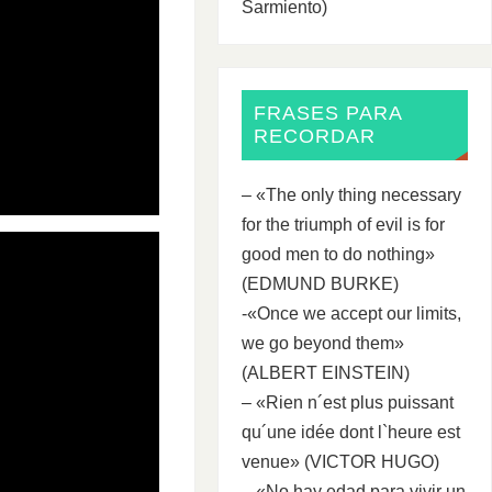
Sarmiento)
FRASES PARA
RECORDAR
– «The only thing necessary
for the triumph of evil is for
good men to do nothing»
(EDMUND BURKE)
-«Once we accept our limits,
we go beyond them»
(ALBERT EINSTEIN)
– «Rien n´est plus puissant
qu´une idée dont l`heure est
venue» (VICTOR HUGO)
– «No hay edad para vivir un