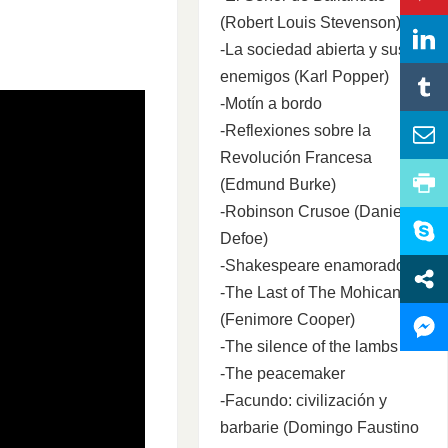
(Robert Louis Stevenson)
-La sociedad abierta y sus
enemigos (Karl Popper)
-Motín a bordo
-Reflexiones sobre la
Revolución Francesa
(Edmund Burke)
-Robinson Crusoe (Daniel
Defoe)
-Shakespeare enamorado
-The Last of The Mohicans
(Fenimore Cooper)
-The silence of the lambs
-The peacemaker
-Facundo: civilización y
barbarie (Domingo Faustino