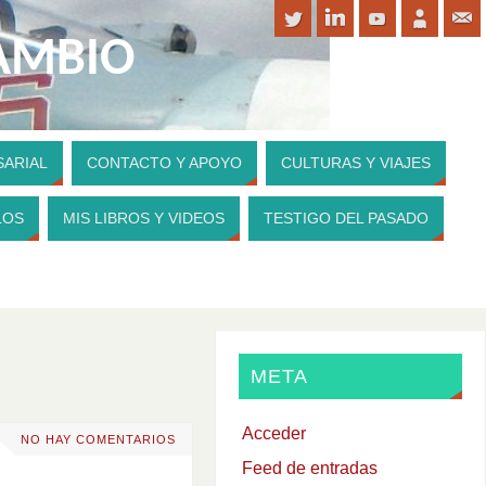
CAMBIO
SARIAL
CONTACTO Y APOYO
CULTURAS Y VIAJES
PARA CONTRIBUIR A MI WEBSITE
LOS
MIS LIBROS Y VIDEOS
TESTIGO DEL PASADO
META
Acceder
NO HAY COMENTARIOS
Feed de entradas