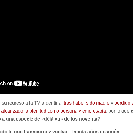
 su regreso a la TV argentina,
tras haber sido madre
y
perdido a
 alcanzado la plenitud como persona y empresaria
, por lo que
e
 a una especie de «déjà vu» de los noventa
?
todo lo que transcurre y vuelve. Treinta años después.