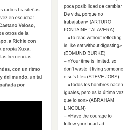
poca posibilidad de cambiar
 radios brasileñas,
De vida, porque no
n vez en escuchar
trabajaban» (ARTURO
 Caetano Veloso,
FONTAINE TALAVERA)
s otros de la
– «To read without reflecting
mpo, a Richie con
is like eat without digesting»
a propia Xuxa,
(EDMUND BURKE)
las frecuencias.
– «Your time is limited, so
don’t waste it living someone
ndes, con un ritmo
else’s life» (STEVE JOBS)
y del mundo, un tal
– «Todos los hombres nacen
ompañada por
iguales, pero es la última vez
que lo son» (ABRAHAM
LINCOLN)
– «Have the courage to
follow your heart ad