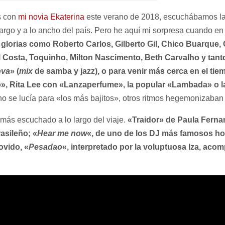
s con
mi novia Ekaterina
este verano de 2018, escuchábamos las
argo y a lo ancho del país. Pero he aquí mi sorpresa cuando e
s glorias como Roberto Carlos, Gilberto Gil, Chico Buarque,
l Costa, Toquinho, Milton Nascimento, Beth Carvalho y tanto
ova
» (
mix
de samba y jazz), o para venir más cerca en el tie
», Rita Lee con «Lanzaperfume», la popular «Lambada» o l
o se lucía para «los más bajitos», otros ritmos hegemonizaban 
 más escuchado a lo largo del viaje.
«Traidor» de Paula Ferna
rasileño; «
Hear me now
«, de uno de los DJ más famosos ho
ovido, «
Pesadao
«, interpretado por la voluptuosa Iza, ac