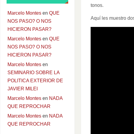
tonos.
Marcelo Montes
en
QUE
Aquí les muestro dos
NOS PASO? O NOS
HICIERON PASAR?
Marcelo Montes
en
QUE
NOS PASO? O NOS
HICIERON PASAR?
Marcelo Montes
en
SEMINARIO SOBRE LA
POLITICA EXTERIOR DE
JAVIER MILEI
Marcelo Montes
en
NADA
QUE REPROCHAR
Marcelo Montes
en
NADA
QUE REPROCHAR