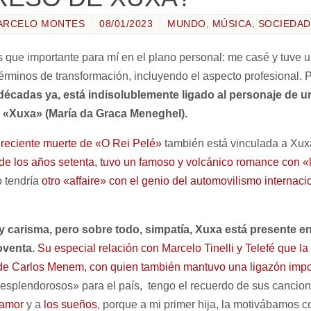
ARCELO MONTES
08/01/2023
MUNDO
,
MÚSICA
,
SOCIEDAD
que importante para mí en el plano personal: me casé y tuve un
términos de transformación, incluyendo el aspecto profesional.
décadas ya, está indisolublemente ligado al personaje de un
: «Xuxa» (María da Graca Meneghel).
 reciente muerte de «O Rei Pelé»
también está vinculada a Xux
de los años setenta, tuvo un famoso y volcánico romance con «l
o tendría
otro «affaire» con el genio del automovilismo internaci
y carisma, pero sobre todo, simpatía, Xuxa está presente en
oventa.
Su especial relación con Marcelo Tinelli y Telefé que la 
 de Carlos Menem, con quien también mantuvo una ligazón impo
splendorosos» para el país, tengo el recuerdo de sus cancione
amor
y a
los sueños
, porque a mi primer hija, la motivábamos co