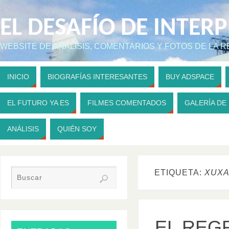
EL DESAFÍO DE INTER
WEBSITE DE ANÁLISIS, COMENTARIOS Y FOTOS DE LA 
INICIO
BIOGRAFÍAS INTERESANTES
BUY ADSPACE
EL FUTURO YA ES
FILMES COMENTADOS
GALERÍA DE
ANÁLISIS
QUIÉN SOY
ETIQUETA:
XUX
EL REG