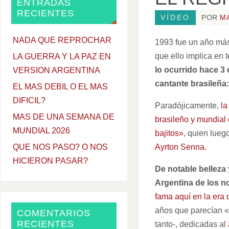
ENTRADAS
RECIENTES
VÍDEO
POR
M
NADA QUE REPROCHAR
1993 fue un año más 
que ello implica en 
LA GUERRA Y LA PAZ EN
lo ocurrido hace 3 
VERSION ARGENTINA
cantante brasileña
EL MAS DEBIL O EL MAS
DIFICIL?
Paradójicamente,
la
MAS DE UNA SEMANA DE
brasileño y mundial 
MUNDIAL 2026
bajitos»
, quien lueg
Ayrton Senna.
QUE NOS PASO? O NOS
HICIERON PASAR?
De notable belleza 
Argentina de los n
fama aquí en la era
años que parecían «e
COMENTARIOS
RECIENTES
tanto-, dedicadas al