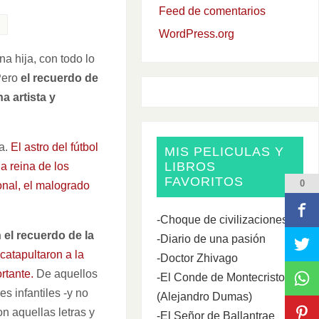
Feed de comentarios
WordPress.org
a hija, con todo lo
 Pero
el recuerdo de
a artista y
a.
El astro del fútbol
MIS PELICULAS Y
LIBROS
a reina de los
FAVORITOS
0
onal, el malogrado
-Choque de civilizaciones
 el recuerdo de la
-Diario de una pasión
catapultaron a la
-Doctor Zhivago
rtante.
De aquellos
-El Conde de Montecristo
s infantiles -y no
(Alejandro Dumas)
n aquellas letras y
-El Señor de Ballantrae