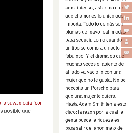
amor intenso, así como creo
que el amor es lo único que
importa. Todo lo demás son
plumas del pavo real, modas
para seducir, como cuando
un tipo se compra un auto
fabuloso. Y el drama es que
muchas veces el asiento de
al lado va vacío, o con una
mujer que no le gusta. No se
necesita un Porsche para
que una mujer te quiera.
 la suya propia (por
Hasta Adam Smith tenía esto
s posible que
claro: la razón por la cual la
gente busca la riqueza es
para salir del anonimato de