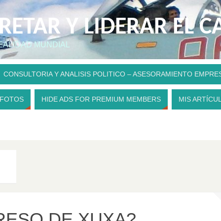
PRETAR Y LIDERAR EL 
REALIDAD MUNDIAL
CONSULTORIA Y ANALISIS POLITICO – ASESORAMIENTO EMPRE
 FOTOS
HIDE ADS FOR PREMIUM MEMBERS
MIS ARTÍCU
A
RESO DE XUXA?