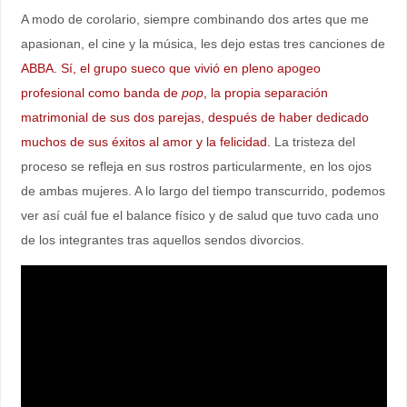
A modo de corolario, siempre combinando dos artes que me
apasionan, el cine y la música, les dejo estas tres canciones de
ABBA. Sí, el grupo sueco que vivió en pleno apogeo
profesional como banda de
pop
, la propia separación
matrimonial de sus dos parejas, después de haber dedicado
muchos de sus éxitos al amor y la felicidad.
La tristeza del
proceso se refleja en sus rostros particularmente, en los ojos
de ambas mujeres. A lo largo del tiempo transcurrido, podemos
ver así cuál fue el balance físico y de salud que tuvo cada uno
de los integrantes tras aquellos sendos divorcios.