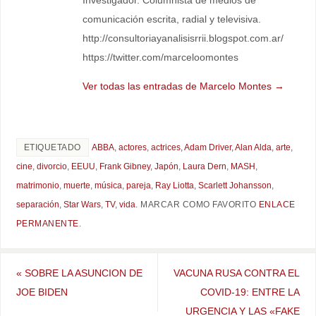
comunicación escrita, radial y televisiva.
http://consultoriayanalisisrrii.blogspot.com.ar/
https://twitter.com/marceloomontes
Ver todas las entradas de Marcelo Montes
→
ETIQUETADO
ABBA
,
actores
,
actrices
,
Adam Driver
,
Alan Alda
,
arte
,
cine
,
divorcio
,
EEUU
,
Frank Gibney
,
Japón
,
Laura Dern
,
MASH
,
matrimonio
,
muerte
,
música
,
pareja
,
Ray Liotta
,
Scarlett Johansson
,
separación
,
Star Wars
,
TV
,
vida
.
MARCAR COMO FAVORITO
ENLACE
PERMANENTE
.
«
SOBRE LA ASUNCION DE
VACUNA RUSA CONTRA EL
JOE BIDEN
COVID-19: ENTRE LA
URGENCIA Y LAS «FAKE