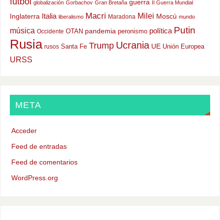
fútbol
guerra
globalización
Gorbachov
Gran Bretaña
II Guerra Mundial
Macri
Milei
Italia
Moscú
Inglaterra
Maradona
liberalismo
mundo
Putin
música
política
OTAN
pandemia
peronismo
Occidente
Rusia
Ucrania
Trump
UE
Santa Fe
Unión Europea
rusos
URSS
META
Acceder
Feed de entradas
Feed de comentarios
WordPress.org