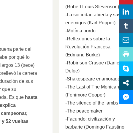
(Robert Louis Stevenson)
-La sociedad abierta y sus
enemigos (Karl Popper)
-Motín a bordo
-Reflexiones sobre la
Revolución Francesa
buena parte del
(Edmund Burke)
abe por qué lo
-Robinson Crusoe (Daniel
largos 13 (trece)
Defoe)
rellevó la carrera
-Shakespeare enamorado
 duración de sus
-The Last of The Mohicans
r que su
(Fenimore Cooper)
tada. Es que
hasta
-The silence of the lambs
 explica
-The peacemaker
n campeonar,
-Facundo: civilización y
s
y 52 vueltas
barbarie (Domingo Faustino