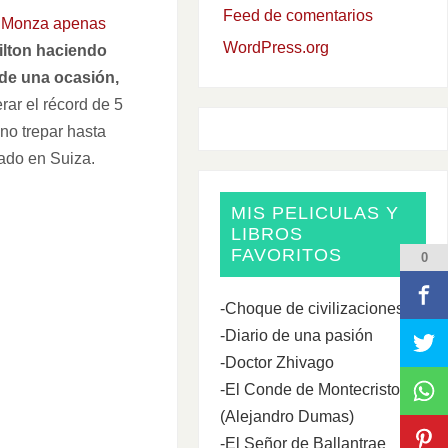
Feed de comentarios
 Monza apenas
WordPress.org
ilton haciendo
 de una ocasión,
ar el récord de 5
ino trepar hasta
rado en Suiza.
MIS PELICULAS Y
LIBROS
FAVORITOS
0
-Choque de civilizaciones
-Diario de una pasión
-Doctor Zhivago
-El Conde de Montecristo
(Alejandro Dumas)
-El Señor de Ballantrae