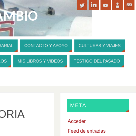
CAMBIO
SARIAL
CONTACTO Y APOYO
CULTURAS Y VIAJES
PARA CONTRIBUIR A MI WEBSITE
LOS
MIS LIBROS Y VIDEOS
TESTIGO DEL PASADO
META
ORIA
Acceder
Feed de entradas