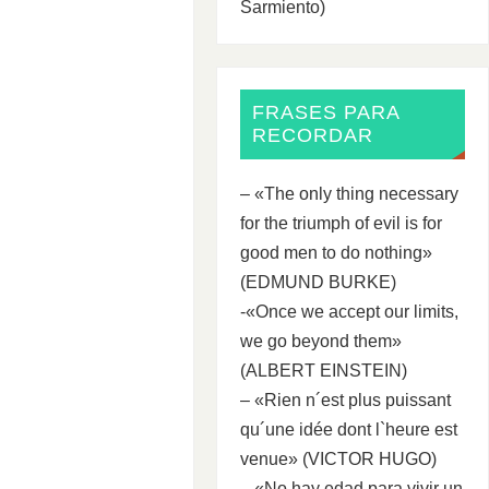
Sarmiento)
FRASES PARA
RECORDAR
– «The only thing necessary
for the triumph of evil is for
good men to do nothing»
(EDMUND BURKE)
-«Once we accept our limits,
we go beyond them»
(ALBERT EINSTEIN)
– «Rien n´est plus puissant
qu´une idée dont l`heure est
venue» (VICTOR HUGO)
– «No hay edad para vivir un