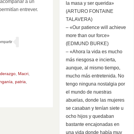
 acompañar a un
la masa y ser querida»
ermitían entrever.
(ARTURO FONTAINE
TALAVERA)
– «Our patience will achieve
more than our force»
(EDMUND BURKE)
– «Ahora la vida es mucho
más riesgosa e incierta,
aunque, al mismo tiempo,
liderazgo
,
Macri
,
mucho más entretenida. No
nganía
,
patria
,
tengo ninguna nostalgia por
el mundo de nuestras
abuelas, donde las mujeres
se casaban y tenían siete u
ocho hijos y quedaban
bastante encajonadas en
una vida donde había muy