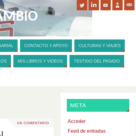
CAMBIO
SARIAL
CONTACTO Y APOYO
CULTURAS Y VIAJES
PARA CONTRIBUIR A MI WEBSITE
LOS
MIS LIBROS Y VIDEOS
TESTIGO DEL PASADO
META
Acceder
UN COMENTARIO
Feed de entradas
N