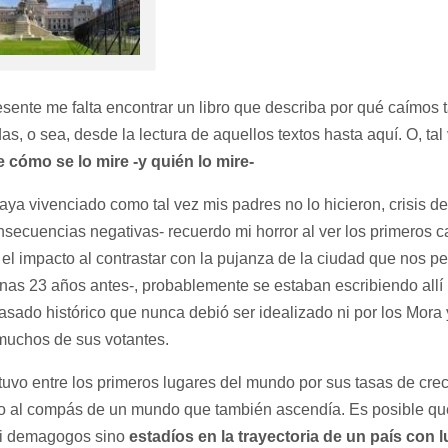
esente me falta encontrar un libro que describa por qué caímos 
s, o sea, desde la lectura de aquellos textos hasta aquí. O, tal 
 cómo se lo mire -y quién lo mire-
ya vivenciado como tal vez mis padres no lo hicieron, crisis d
nsecuencias negativas- recuerdo mi horror al ver los primeros c
el impacto al contrastar con la pujanza de la ciudad que nos per
as 23 años antes-, probablemente se estaban escribiendo allí 
asado histórico que nunca debió ser idealizado ni por los Mora 
 muchos de sus votantes.
uvo entre los primeros lugares del mundo por sus tasas de crec
izo al compás de un mundo que también ascendía. Es posible q
ni demagogos sino
estadíos en la trayectoria de un país con 