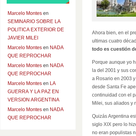
Marcelo Montes
en
SEMINARIO SOBRE LA
POLITICA EXTERIOR DE
Ahora bien, en el pr
JAVIER MILEI
ultimas cuatro década
Marcelo Montes
en
NADA
todo es cuestión de
QUE REPROCHAR
Porque aunque yo ha
Marcelo Montes
en
NADA
la del 2001 y sus co
QUE REPROCHAR
a Rosario en 2003 y 
Marcelo Montes
en
LA
desde Santa Fe apen
GUERRA Y LA PAZ EN
continuidad con el p
VERSION ARGENTINA
Milei, sus aliados y
Marcelo Montes
en
NADA
Quizás Argentina est
QUE REPROCHAR
siglo XIX pero lo h
no eran populistas 