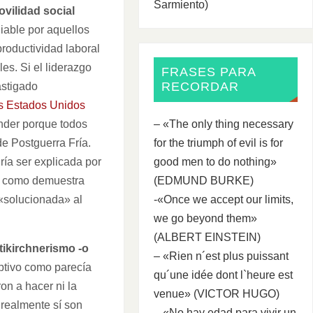
Sarmiento)
vilidad social
diable por aquellos
roductividad laboral
es. Si el liderazgo
FRASES PARA
RECORDAR
astigado
os Estados Unidos
nder porque todos
– «The only thing necessary
de Postguerra Fría.
for the triumph of evil is for
dría ser explicada por
good men to do nothing»
, como demuestra
(EDMUND BURKE)
«solucionada» al
-«Once we accept our limits,
we go beyond them»
(ALBERT EINSTEIN)
ntikirchnerismo -o
– «Rien n´est plus puissant
ptivo como parecía
qu´une idée dont l`heure est
ron a hacer ni la
venue» (VICTOR HUGO)
 realmente sí son
– «No hay edad para vivir un