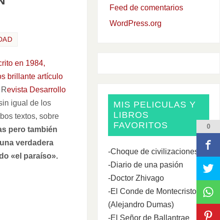
Feed de comentarios
WordPress.org
DAD
rito en 1984,
brillante artículo
 R
evista Desarrollo
in igual de los
MIS PELICULAS Y
LIBROS
bos textos, sobre
FAVORITOS
0
as pero también
 una verdadera
-Choque de civilizaciones
do «el paraíso».
-Diario de una pasión
-Doctor Zhivago
-El Conde de Montecristo
(Alejandro Dumas)
-El Señor de Ballantrae