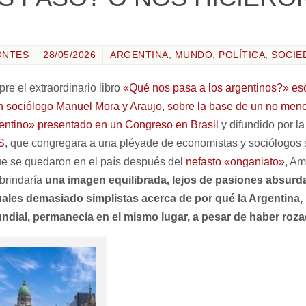
ONTES
28/05/2026
ARGENTINA
,
MUNDO
,
POLÍTICA
,
SOCIE
e el extraordinario libro
«Qué nos pasa a los argentinos?» esc
n sociólogo Manuel Mora y Araujo, sobre la base de un no menos 
rgentino» presentado en un Congreso en Brasil
y difundido por la
S
, que congregara a una pléyade de economistas y sociólogos s
ue se quedaron en el país después del
nefasto «onganiato»
, Am
 brindaría
una imagen equilibrada, lejos de pasiones absurd
ales demasiado simplistas acerca de por qué la Argentina,
ndial, permanecía en el mismo lugar, a pesar de haber roza