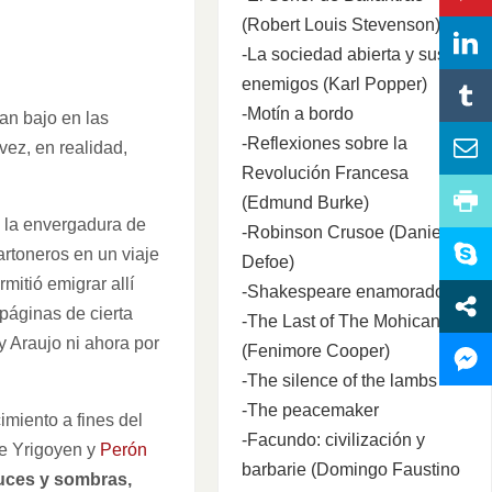
(Robert Louis Stevenson)
-La sociedad abierta y sus
enemigos (Karl Popper)
-Motín a bordo
tan bajo en las
-Reflexiones sobre la
vez, en realidad,
Revolución Francesa
(Edmund Burke)
e la envergadura de
-Robinson Crusoe (Daniel
artoneros en un viaje
Defoe)
mitió emigrar allí
-Shakespeare enamorado
páginas de cierta
-The Last of The Mohicans
y Araujo ni ahora por
(Fenimore Cooper)
-The silence of the lambs
-The peacemaker
imiento a fines del
-Facundo: civilización y
ue Yrigoyen y
Perón
barbarie (Domingo Faustino
luces y sombras,