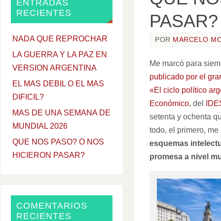
ENTRADAS
RECIENTES
PASAR?
NADA QUE REPROCHAR
POR
MARCELO M
LA GUERRA Y LA PAZ EN
Me marcó para siempr
VERSION ARGENTINA
publicado por el gra
EL MAS DEBIL O EL MAS
«El ciclo político a
DIFICIL?
Económico
, del
IDE
MAS DE UNA SEMANA DE
setenta y ochenta q
MUNDIAL 2026
todo, el primero, me
QUE NOS PASO? O NOS
esquemas intelectu
HICIERON PASAR?
promesa a nivel mu
COMENTARIOS
RECIENTES