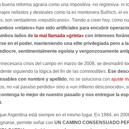
 buena reforma agraria como una impositiva -no regresiva- ni l
najes nefastos y desleales como la ex montonera Bullrich, el e
os, son verdaderos «republicanos». Tiendo a creer hoy, como nu
ambos «relatos» han sido artificiales para encubrir operaci
ambos lados de
la mal llamada «grieta»
con intereses forán
rse en el poder, manteniendo una elite privilegiada pero a la
ediocre, sentimentalmente egoísta y vergonzosamente antip
a innecesaria crisis del campo en marzo de 2008, se desmadró t
dente siguiendo la lógica del fin de las
commodities.
Ese desc
nsables con nombre y apellido
, no se soluciona con
ajuste m
s, no «al paraíso perdido» sino a «un infierno desconocido», 
ontenga lo mejor de nuestro pasado y nos entregue la es
r.
ue Argentina está siempre en el mismo lugar. En 1984, en 2008
signarse, permite soñar con
UN CAMINO CONSENSUADO PE