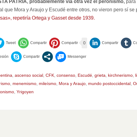
 PATRIA, probablemente vía otra vez el peronismo,
para
 que Mora y Araujo y Escudé entre otros, no vieron pero sí se p
sas», repetiría Ortega y Gasset desde 1939.
0
entina
,
ascenso social
,
CFK
,
consenso
,
Escudé
,
grieta
,
kirchnerismo
,
rismo
,
menemismo
,
mileísmo
,
Mora y Araujo
,
mundo postoccidental
,
O
ronismo
,
Yrigoyen