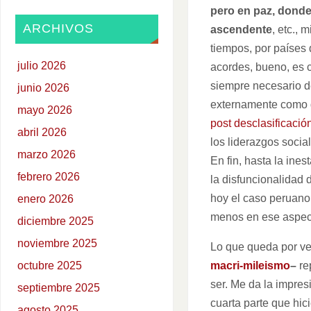
pero en paz, donde
ARCHIVOS
ascendente
, etc.,
tiempos, por países
julio 2026
acordes, bueno, es c
siempre necesario de
junio 2026
externamente como
mayo 2026
post desclasificació
abril 2026
los liderazgos socia
marzo 2026
En fin, hasta la ines
febrero 2026
la disfuncionalidad 
hoy el caso peruano
enero 2026
menos en ese aspect
diciembre 2025
noviembre 2025
Lo que queda por ve
macri-mileismo
–
re
octubre 2025
ser. Me da la impre
septiembre 2025
cuarta parte que hic
agosto 2025