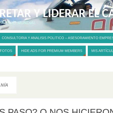
PRETAR Y LIDERAR EL 
REALIDAD MUNDIAL
CONSULTORIA Y ANALISIS POLITICO – ASESORAMIENTO EMPRE
 FOTOS
HIDE ADS FOR PREMIUM MEMBERS
MIS ARTÍCU
NÍA
S PASO? O NOS HICIERO