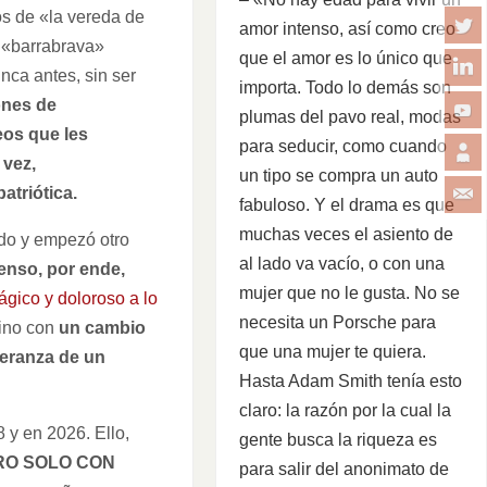
os de «la vereda de
amor intenso, así como creo
x «barrabrava»
que el amor es lo único que
nca antes, sin ser
importa. Todo lo demás son
ones de
plumas del pavo real, modas
eos que les
para seducir, como cuando
 vez,
un tipo se compra un auto
atriótica.
fabuloso. Y el drama es que
muchas veces el asiento de
odo y empezó otro
al lado va vacío, o con una
enso, por ende,
mujer que no le gusta. No se
ágico y doloroso a lo
necesita un Porsche para
sino con
un cambio
que una mujer te quiera.
peranza de un
Hasta Adam Smith tenía esto
claro: la razón por la cual la
 y en 2026. Ello,
gente busca la riqueza es
RO SOLO CON
para salir del anonimato de