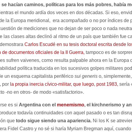
 se hacían caminos, políticas para los más pobres, había mo
 mientras el mundo ardía dos veces en dos décadas. Si eso, envi
 de la Europa meridional, era acompañado o no por índices de p
uestión de mediciones que no dejan de ser poco o nada neutral
 las clases altas declinó al ritmo de un país que también fue c
 demostrara
Carlos Escudé en su tesis doctoral escrita desde l
n de documentos oficiales de la II Guerra,
tampoco es de sorpre
les sufren vaivenes, como resulta palpable ahora en la Europa 
tabilidad política traducida en los sucesivos golpes militares po
de un esquema capitalista periférico
sui generis
o, simplemente
, por
la propia inercia cívico-militar, que luego, post 1983,
sería 
o -no en otros- de modo «satisfactorio».
rse es si
Argentina con el
menemismo
, el kirchnerismo y a
produce todavía continuidades con aquel pasado o es tan disru
sión que
todo sigue siendo una apariencia.
Ni los K se atrevie
iera Fidel Castro y no sé si haría Myriam Bregman aquí, cuando