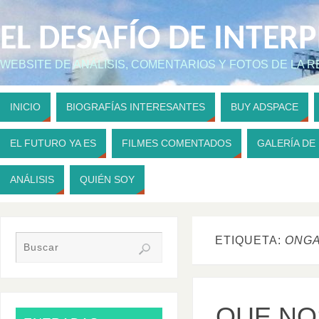
EL DESAFÍO DE INTER
WEBSITE DE ANÁLISIS, COMENTARIOS Y FOTOS DE LA 
INICIO
BIOGRAFÍAS INTERESANTES
BUY ADSPACE
EL FUTURO YA ES
FILMES COMENTADOS
GALERÍA DE
ANÁLISIS
QUIÉN SOY
ETIQUETA:
ONGA
QUE NO