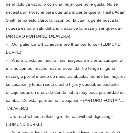
de al lado va vacío, o con una mujer que no le gusta. No se
necesita un Porsche para que una mujer te quiera. Hasta Adam
Smith tenía esto claro: la razón por la cual la gente busca la
riqueza es para salir del anonimato de la masa y ser querida»
(ARTURO FONTAINE TALAVERA)
– «Our patience will achieve more than our force» (EDMUND
BURKE)
– «Ahora la vida es mucho más riesgosa e incierta, aunque, al
mismo tiempo, mucho más entretenida. No tengo ninguna
nostalgia por el mundo de nuestras abuelas, donde las mujeres
se casaban y tenían siete u ocho hijos y quedaban bastante
encajonadas en una vida donde había muy poca posibilidad de
cambiar De vida, porque no trabajaban» (ARTURO FONTAINE
TALAVERA)
– «To read without reflecting is like eat without digesting»
(EDMUND BURKE)
– «Your time is limited, so don’t waste it living someone else’s