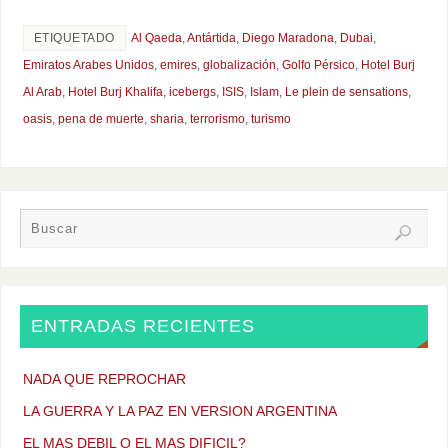
ETIQUETADO
Al Qaeda
,
Antártida
,
Diego Maradona
,
Dubai
,
Emiratos Arabes Unidos
,
emires
,
globalización
,
Golfo Pérsico
,
Hotel Burj
Al Arab
,
Hotel Burj Khalifa
,
icebergs
,
ISIS
,
Islam
,
Le plein de sensations
,
oasis
,
pena de muerte
,
sharia
,
terrorismo
,
turismo
ENTRADAS RECIENTES
NADA QUE REPROCHAR
LA GUERRA Y LA PAZ EN VERSION ARGENTINA
EL MAS DEBIL O EL MAS DIFICIL?