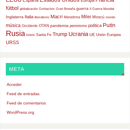
Europa
fútbol
guerra
globalización
Gorbachov
Gran Bretaña
II Guerra Mundial
Macri
Milei
Italia
Moscú
Inglaterra
Maradona
liberalismo
mundo
Putin
música
política
OTAN
pandemia
peronismo
Occidente
Rusia
Ucrania
Trump
UE
Santa Fe
Unión Europea
rusos
URSS
META
Acceder
Feed de entradas
Feed de comentarios
WordPress.org