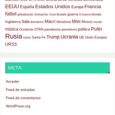
EEUU
Estados Unidos
Francia
España
Europa
fútbol
guerra
globalización
Gorbachov
Gran Bretaña
II Guerra Mundial
Macri
Milei
Italia
Moscú
Inglaterra
Maradona
liberalismo
mundo
Putin
música
política
OTAN
pandemia
peronismo
Occidente
Rusia
Ucrania
Trump
UE
Santa Fe
Unión Europea
rusos
URSS
META
Acceder
Feed de entradas
Feed de comentarios
WordPress.org