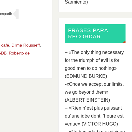
Sarmiento)
FRASES PARA
RECORDAR
,
café
,
Dilma Rousseff
,
– «The only thing necessary
SDB
,
Roberto de
for the triumph of evil is for
good men to do nothing»
(EDMUND BURKE)
-«Once we accept our limits,
we go beyond them»
(ALBERT EINSTEIN)
– «Rien n´est plus puissant
qu´une idée dont l`heure est
venue» (VICTOR HUGO)
– «No hay edad para vivir un