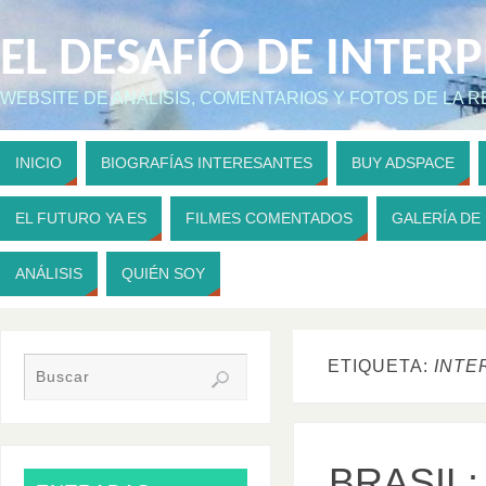
EL DESAFÍO DE INTER
WEBSITE DE ANÁLISIS, COMENTARIOS Y FOTOS DE LA 
INICIO
BIOGRAFÍAS INTERESANTES
BUY ADSPACE
EL FUTURO YA ES
FILMES COMENTADOS
GALERÍA DE
ANÁLISIS
QUIÉN SOY
ETIQUETA:
INTE
BRASIL