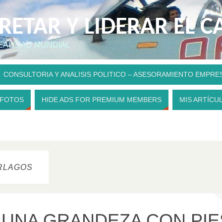
PRETAR Y LIDERAR EL 
REALIDAD MUNDIAL
CONSULTORIA Y ANALISIS POLITICO – ASESORAMIENTO EMPRE
 FOTOS
HIDE ADS FOR PREMIUM MEMBERS
MIS ARTÍCU
RLAGOS
: UNA GRANDEZA CON PIE