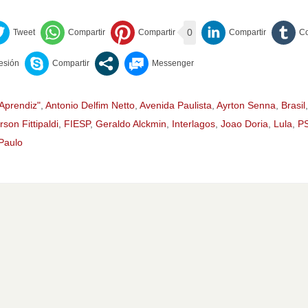
0
Aprendiz"
,
Antonio Delfim Netto
,
Avenida Paulista
,
Ayrton Senna
,
Brasil
son Fittipaldi
,
FIESP
,
Geraldo Alckmin
,
Interlagos
,
Joao Doria
,
Lula
,
P
Paulo