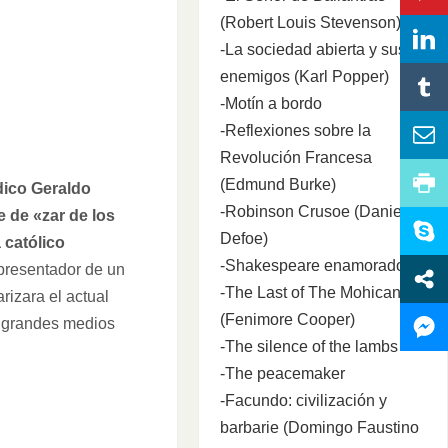
(Robert Louis Stevenson)
-La sociedad abierta y sus
enemigos (Karl Popper)
-Motín a bordo
-Reflexiones sobre la
Revolución Francesa
(Edmund Burke)
dico Geraldo
-Robinson Crusoe (Daniel
 de «zar de los
Defoe)
 católico
-Shakespeare enamorado
 presentador de un
-The Last of The Mohicans
rizara el actual
(Fenimore Cooper)
s grandes medios
-The silence of the lambs
-The peacemaker
-Facundo: civilización y
barbarie (Domingo Faustino