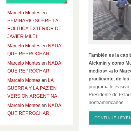
Marcelo Montes
en
SEMINARIO SOBRE LA
POLITICA EXTERIOR DE
JAVIER MILEI
Marcelo Montes
en
NADA
QUE REPROCHAR
También es la capi
Alckmin y como Mun
Marcelo Montes
en
NADA
medios» -a lo Marc
QUE REPROCHAR
practicante, de los
Marcelo Montes
en
LA
programa televisivo
GUERRA Y LA PAZ EN
Presidente de Estad
VERSION ARGENTINA
norteamericanos.
Marcelo Montes
en
NADA
QUE REPROCHAR
CONTINÚE LEYE