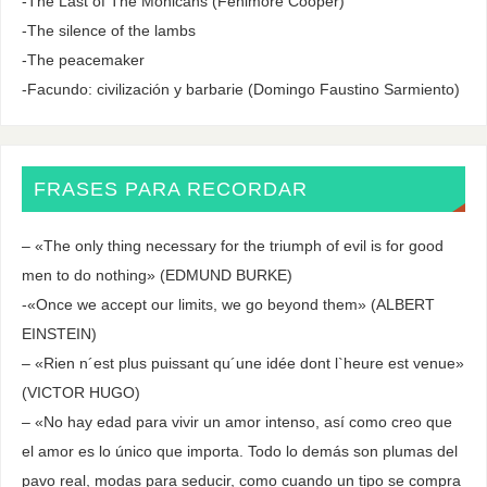
-The Last of The Mohicans (Fenimore Cooper)
-The silence of the lambs
-The peacemaker
-Facundo: civilización y barbarie (Domingo Faustino Sarmiento)
FRASES PARA RECORDAR
– «The only thing necessary for the triumph of evil is for good
men to do nothing» (EDMUND BURKE)
-«Once we accept our limits, we go beyond them» (ALBERT
EINSTEIN)
– «Rien n´est plus puissant qu´une idée dont l`heure est venue»
(VICTOR HUGO)
– «No hay edad para vivir un amor intenso, así como creo que
el amor es lo único que importa. Todo lo demás son plumas del
pavo real, modas para seducir, como cuando un tipo se compra