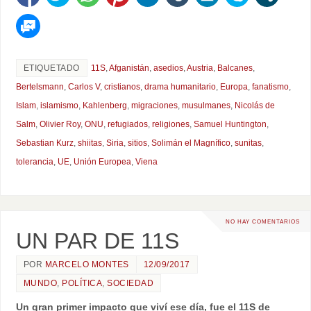
ETIQUETADO
11S
,
Afganistán
,
asedios
,
Austria
,
Balcanes
,
Bertelsmann
,
Carlos V
,
cristianos
,
drama humanitario
,
Europa
,
fanatismo
,
Islam
,
islamismo
,
Kahlenberg
,
migraciones
,
musulmanes
,
Nicolás de
Salm
,
Olivier Roy
,
ONU
,
refugiados
,
religiones
,
Samuel Huntington
,
Sebastian Kurz
,
shiitas
,
Siria
,
sitios
,
Solimán el Magnífico
,
sunitas
,
tolerancia
,
UE
,
Unión Europea
,
Viena
NO HAY COMENTARIOS
UN PAR DE 11S
POR
MARCELO MONTES
12/09/2017
MUNDO
,
POLÍTICA
,
SOCIEDAD
Un gran primer impacto que viví ese día, fue el 11S de