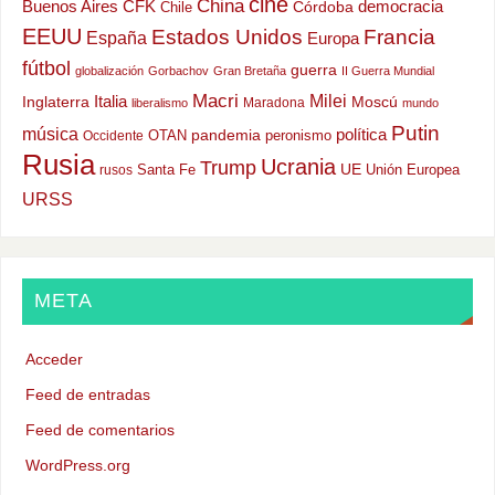
cine
China
Buenos Aires
CFK
democracia
Chile
Córdoba
EEUU
Estados Unidos
Francia
España
Europa
fútbol
guerra
globalización
Gorbachov
Gran Bretaña
II Guerra Mundial
Macri
Milei
Italia
Moscú
Inglaterra
Maradona
liberalismo
mundo
Putin
música
política
OTAN
pandemia
peronismo
Occidente
Rusia
Ucrania
Trump
UE
Santa Fe
Unión Europea
rusos
URSS
META
Acceder
Feed de entradas
Feed de comentarios
WordPress.org