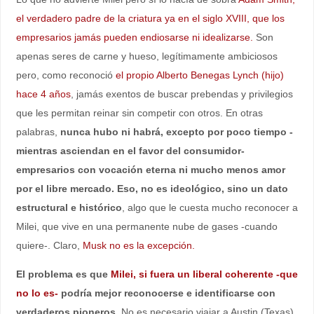
el verdadero padre de la criatura ya en el siglo XVIII, que los
empresarios jamás pueden endiosarse ni idealizarse.
Son
apenas seres de carne y hueso, legítimamente ambiciosos
pero, como reconoció
el propio Alberto Benegas Lynch (hijo)
hace 4 años
, jamás exentos de buscar prebendas y privilegios
que les permitan reinar sin competir con otros. En otras
palabras,
nunca hubo ni habrá, excepto por poco tiempo -
mientras asciendan en el favor del consumidor-
empresarios con vocación eterna ni mucho menos amor
por el libre mercado. Eso, no es ideológico, sino un dato
estructural e histórico
, algo que le cuesta mucho reconocer a
Milei, que vive en una permanente nube de gases -cuando
quiere-. Claro,
Musk no es la excepción.
El problema es que
Milei, si fuera un liberal coherente -que
no lo es-
podría mejor reconocerse e identificarse con
verdaderos pioneros.
No es necesario viajar a Austin (Texas)