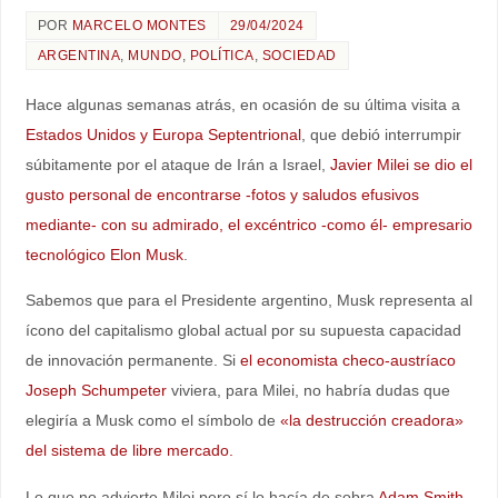
POR
MARCELO MONTES
29/04/2024
ARGENTINA
,
MUNDO
,
POLÍTICA
,
SOCIEDAD
Hace algunas semanas atrás, en ocasión de su última visita a
Estados Unidos y Europa Septentrional
, que debió interrumpir
súbitamente por el ataque de Irán a Israel,
Javier Milei se dio el
gusto personal de encontrarse -fotos y saludos efusivos
mediante- con su admirado, el excéntrico -como él- empresario
tecnológico Elon Musk
.
Sabemos que para el Presidente argentino, Musk representa al
ícono del capitalismo global actual por su supuesta capacidad
de innovación permanente. Si
el economista checo-austríaco
Joseph Schumpeter
viviera, para Milei, no habría dudas que
elegiría a Musk como el símbolo de
«la destrucción creadora»
del sistema de libre mercado.
Lo que no advierte Milei pero sí lo hacía de sobra
Adam Smith,