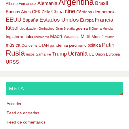
Argentina
Alemania
Brasil
Alberto Fernández
cine
China
Buenos Aires
CFK
democracia
Chile
Córdoba
EEUU
Estados Unidos
Francia
España
Europa
fútbol
guerra
globalización
Gorbachov
Gran Bretaña
II Guerra Mundial
Macri
Milei
Italia
Moscú
Inglaterra
Maradona
liberalismo
mundo
Putin
música
política
OTAN
pandemia
peronismo
Occidente
Rusia
Ucrania
Trump
UE
Santa Fe
Unión Europea
rusos
URSS
META
Acceder
Feed de entradas
Feed de comentarios