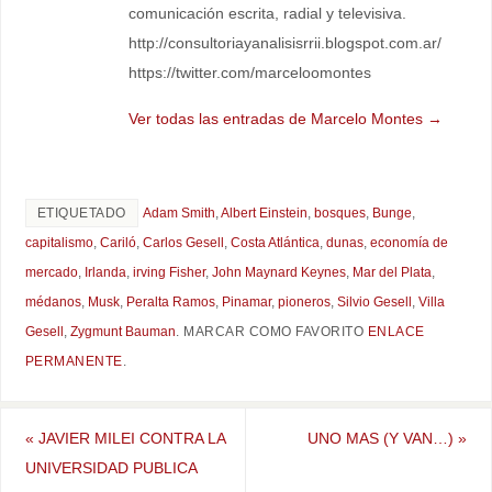
comunicación escrita, radial y televisiva.
http://consultoriayanalisisrrii.blogspot.com.ar/
https://twitter.com/marceloomontes
Ver todas las entradas de Marcelo Montes
→
ETIQUETADO
Adam Smith
,
Albert Einstein
,
bosques
,
Bunge
,
capitalismo
,
Cariló
,
Carlos Gesell
,
Costa Atlántica
,
dunas
,
economía de
mercado
,
Irlanda
,
irving Fisher
,
John Maynard Keynes
,
Mar del Plata
,
médanos
,
Musk
,
Peralta Ramos
,
Pinamar
,
pioneros
,
Silvio Gesell
,
Villa
Gesell
,
Zygmunt Bauman
.
MARCAR COMO FAVORITO
ENLACE
PERMANENTE
.
«
JAVIER MILEI CONTRA LA
UNO MAS (Y VAN…)
»
UNIVERSIDAD PUBLICA