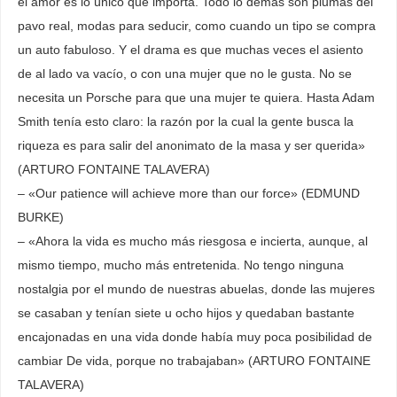
el amor es lo único que importa. Todo lo demás son plumas del
pavo real, modas para seducir, como cuando un tipo se compra
un auto fabuloso. Y el drama es que muchas veces el asiento
de al lado va vacío, o con una mujer que no le gusta. No se
necesita un Porsche para que una mujer te quiera. Hasta Adam
Smith tenía esto claro: la razón por la cual la gente busca la
riqueza es para salir del anonimato de la masa y ser querida»
(ARTURO FONTAINE TALAVERA)
– «Our patience will achieve more than our force» (EDMUND
BURKE)
– «Ahora la vida es mucho más riesgosa e incierta, aunque, al
mismo tiempo, mucho más entretenida. No tengo ninguna
nostalgia por el mundo de nuestras abuelas, donde las mujeres
se casaban y tenían siete u ocho hijos y quedaban bastante
encajonadas en una vida donde había muy poca posibilidad de
cambiar De vida, porque no trabajaban» (ARTURO FONTAINE
TALAVERA)