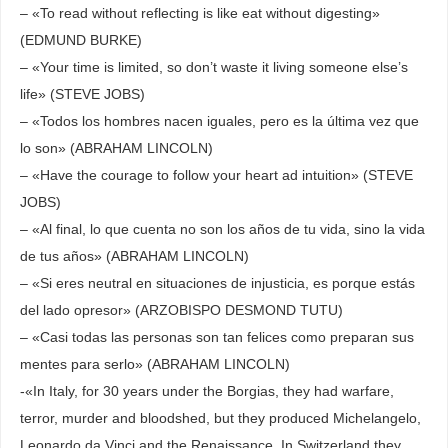
– «To read without reflecting is like eat without digesting»
(EDMUND BURKE)
– «Your time is limited, so don’t waste it living someone else’s
life» (STEVE JOBS)
– «Todos los hombres nacen iguales, pero es la última vez que
lo son» (ABRAHAM LINCOLN)
– «Have the courage to follow your heart ad intuition» (STEVE
JOBS)
– «Al final, lo que cuenta no son los años de tu vida, sino la vida
de tus años» (ABRAHAM LINCOLN)
– «Si eres neutral en situaciones de injusticia, es porque estás
del lado opresor» (ARZOBISPO DESMOND TUTU)
– «Casi todas las personas son tan felices como preparan sus
mentes para serlo» (ABRAHAM LINCOLN)
-«In Italy, for 30 years under the Borgias, they had warfare,
terror, murder and bloodshed, but they produced Michelangelo,
Leonardo da Vinci and the Renaissance. In Switzerland they