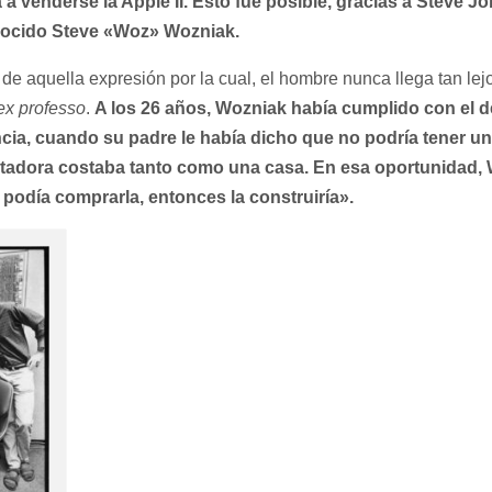
 venderse la Apple II. Esto fue posible, gracias a Steve J
nocido Steve «Woz» Wozniak.
 de aquella expresión por la cual, el hombre nunca llega tan l
ex professo
.
A los 26 años, Wozniak había cumplido con el d
ncia, cuando su padre le había dicho que no podría tener 
adora costaba tanto como una casa. En esa oportunidad, W
 podía comprarla, entonces la construiría».