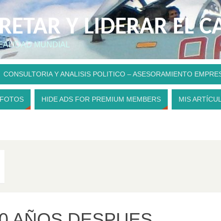
PRETAR Y LIDERAR EL 
REALIDAD MUNDIAL
CONSULTORIA Y ANALISIS POLITICO – ASESORAMIENTO EMPRE
 FOTOS
HIDE ADS FOR PREMIUM MEMBERS
MIS ARTÍCU
40 AÑOS DESPUES