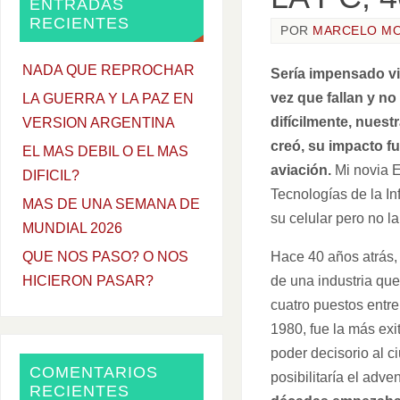
ENTRADAS
RECIENTES
POR
MARCELO M
NADA QUE REPROCHAR
Sería impensado viv
vez que fallan y n
LA GUERRA Y LA PAZ EN
difícilmente, nues
VERSION ARGENTINA
creó, su impacto fu
EL MAS DEBIL O EL MAS
aviación.
Mi novia E
DIFICIL?
Tecnologías de la In
MAS DE UNA SEMANA DE
su celular pero no l
MUNDIAL 2026
Hace 40 años atrás,
QUE NOS PASO? O NOS
de una industria qu
HICIERON PASAR?
cuatro puestos entre
1980, fue la más exi
poder decisorio al c
COMENTARIOS
posibilitaría el adve
RECIENTES