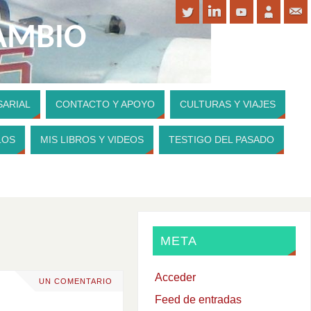
CAMBIO
SARIAL
CONTACTO Y APOYO
CULTURAS Y VIAJES
PARA CONTRIBUIR A MI WEBSITE
LOS
MIS LIBROS Y VIDEOS
TESTIGO DEL PASADO
META
Acceder
UN COMENTARIO
Feed de entradas