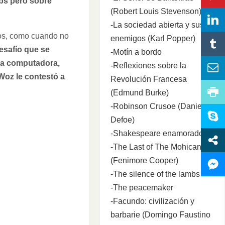
obs pero sobre
(Robert Louis Stevenson)
-La sociedad abierta y sus
ejos, como cuando no
enemigos (Karl Popper)
esafío que se
-Motín a bordo
una computadora,
-Reflexiones sobre la
oz le contestó a
Revolución Francesa
(Edmund Burke)
-Robinson Crusoe (Daniel
Defoe)
-Shakespeare enamorado
-The Last of The Mohicans
(Fenimore Cooper)
-The silence of the lambs
-The peacemaker
-Facundo: civilización y
barbarie (Domingo Faustino