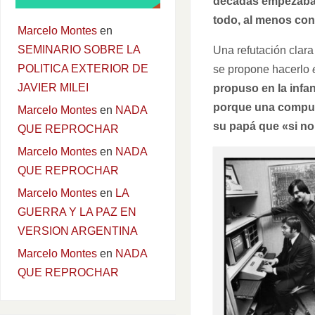
décadas empezaba a
todo, al menos co
Marcelo Montes
en
SEMINARIO SOBRE LA
Una refutación clara
POLITICA EXTERIOR DE
se propone hacerlo
JAVIER MILEI
propuso en la infa
porque una comput
Marcelo Montes
en
NADA
su papá que «si no
QUE REPROCHAR
Marcelo Montes
en
NADA
QUE REPROCHAR
Marcelo Montes
en
LA
GUERRA Y LA PAZ EN
VERSION ARGENTINA
Marcelo Montes
en
NADA
QUE REPROCHAR