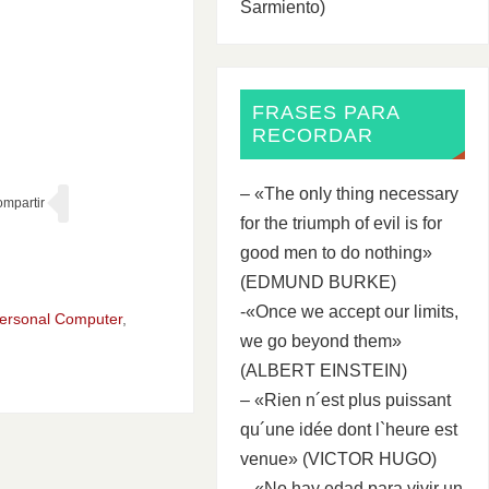
Sarmiento)
FRASES PARA
RECORDAR
– «The only thing necessary
for the triumph of evil is for
good men to do nothing»
(EDMUND BURKE)
-«Once we accept our limits,
ersonal Computer
,
we go beyond them»
(ALBERT EINSTEIN)
– «Rien n´est plus puissant
qu´une idée dont l`heure est
venue» (VICTOR HUGO)
– «No hay edad para vivir un