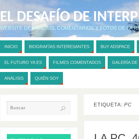
EL DESAFÍO DE INTER
WEBSITE DE ANÁLISIS, COMENTARIOS Y FOTOS DE LA 
INICIO
BIOGRAFÍAS INTERESANTES
BUY ADSPACE
EL FUTURO YA ES
FILMES COMENTADOS
GALERÍA DE
ANÁLISIS
QUIÉN SOY
ETIQUETA:
PC
LA PC, 