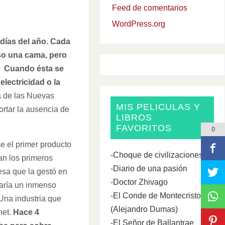
Feed de comentarios
WordPress.org
 días del año. Cada
uso una cama, pero
a. Cuando ésta se
electricidad o la
ta de las Nuevas
MIS PELICULAS Y
ortar la ausencia de
LIBROS
FAVORITOS
0
e el primer producto
-Choque de civilizaciones
an los primeros
-Diario de una pasión
esa que la gestó en
-Doctor Zhivago
garía un inmenso
-El Conde de Montecristo
Una industria que
(Alejandro Dumas)
net.
Hace 4
-El Señor de Ballantrae