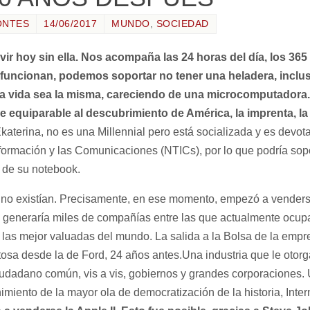
ONTES
14/06/2017
MUNDO
,
SOCIEDAD
ir hoy sin ella. Nos acompaña las 24 horas del día, los 365
o funcionan, podemos soportar no tener una heladera, incl
tra vida sea la misma, careciendo de una microcomputador
e equiparable al descubrimiento de América, la imprenta, la 
katerina, no es una Millennial pero está socializada y es devo
formación y las Comunicaciones (NTICs), por lo que podría sop
a de su notebook.
 no existían. Precisamente, en ese momento, empezó a venders
e generaría miles de compañías entre las que actualmente ocup
 las mejor valuadas del mundo. La salida a la Bolsa de la empr
tosa desde la de Ford, 24 años antes.Una industria que le otor
iudadano común, vis a vis, gobiernos y grandes corporaciones. 
nimiento de la mayor ola de democratización de la historia, Inter