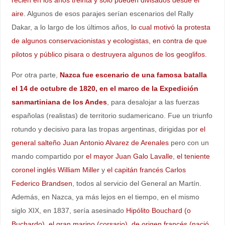
aire.
Algunos de esos parajes serían escenarios del Rally
Dakar, a lo largo de los últimos años,
lo cual motivó la protesta
de algunos conservacionistas y ecologistas, en contra de que
pilotos y público pisara o destruyera algunos de los geoglifos.
Por otra parte,
Nazca fue escenario de una famosa batalla
el 14 de octubre de 1820, en el marco de la Expedición
sanmartiniana de los Andes
, para desalojar a las fuerzas
españolas (realistas) de territorio sudamericano. Fue un triunfo
rotundo y decisivo para las tropas argentinas, dirigidas por
el
general salteño Juan Antonio Alvarez de Arenales
pero con un
mando compartido por
el mayor Juan Galo Lavalle
,
el teniente
coronel inglés William Miller
y
el capitán francés Carlos
Federico Brandsen
, todos al servicio del General an Martín.
Además, en Nazca, ya más lejos en el tiempo, en el mismo
siglo XIX, en 1837, sería asesinado
Hipólito Bouchard (o
Buchardo), el gran marino (corsario), de origen francés (nació