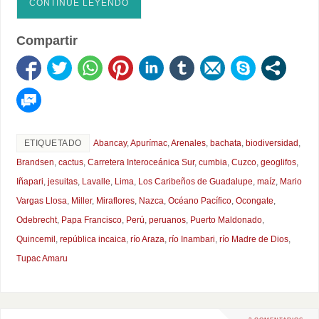
CONTINÚE LEYENDO
Compartir
ETIQUETADO
Abancay
,
Apurímac
,
Arenales
,
bachata
,
biodiversidad
,
Brandsen
,
cactus
,
Carretera Interoceánica Sur
,
cumbia
,
Cuzco
,
geoglifos
,
Iñapari
,
jesuitas
,
Lavalle
,
Lima
,
Los Caribeños de Guadalupe
,
maíz
,
Mario
Vargas Llosa
,
Miller
,
Miraflores
,
Nazca
,
Océano Pacífico
,
Ocongate
,
Odebrecht
,
Papa Francisco
,
Perú
,
peruanos
,
Puerto Maldonado
,
Quincemil
,
república incaica
,
río Araza
,
río Inambari
,
río Madre de Dios
,
Tupac Amaru