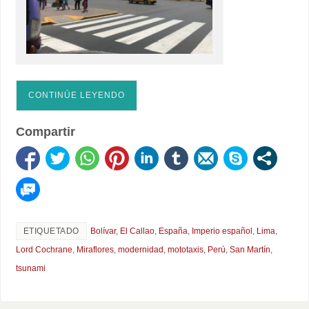
CONTINÚE LEYENDO
Compartir
ETIQUETADO
Bolívar
,
El Callao
,
España
,
Imperio español
,
Lima
,
Lord Cochrane
,
Miraflores
,
modernidad
,
mototaxis
,
Perú
,
San Martín
,
tsunami