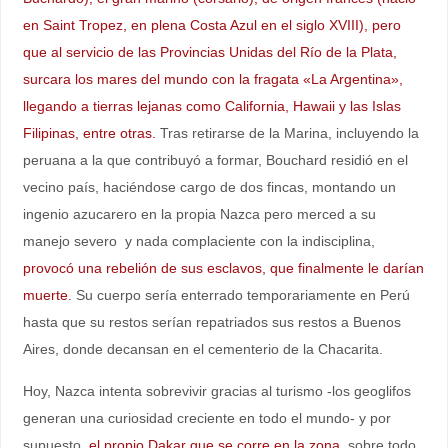
en Saint Tropez, en plena Costa Azul en el siglo XVIII), pero
que al servicio de las Provincias Unidas del Río de la Plata,
surcara los mares del mundo con la fragata «La Argentina»,
llegando a tierras lejanas como California, Hawaii y las Islas
Filipinas, entre otras.
Tras retirarse de la Marina, incluyendo la
peruana a la que contribuyó a formar, Bouchard residió en el
vecino país, haciéndose cargo de dos fincas, montando un
ingenio azucarero en la propia Nazca pero merced a su
manejo severo y nada complaciente con la indisciplina,
provocó una rebelión de sus esclavos, que finalmente le darían
muerte.
Su cuerpo sería enterrado temporariamente en Perú
hasta que su restos serían repatriados sus restos a Buenos
Aires, donde decansan en el cementerio de la Chacarita.
Hoy, Nazca intenta sobrevivir gracias al turismo -los geoglifos
generan una curiosidad creciente en todo el mundo- y por
supuesto,
el propio Dakar que se corre en la zona,
sobre todo