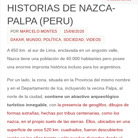
HISTORIAS DE NAZCA-
PALPA (PERU)
POR
MARCELO MONTES
15/08/2020
DAKAR
,
MUNDO
,
POLÍTICA
,
SOCIEDAD
,
VIDEOS
A 450 km. al sur de Lima, enclavada en un angosto valle,
Nazca tiene una población de 40.000 habitantes pero posee
una enorme impronta histórica incluso para los argentinos.
Por un lado, la zona, situada en la Provincia del mismo nombre
y en el Departamento de Ica, incluyendo la vecina Palpa, al
norte de la ciudad,
contiene un atractivo arqueológico
turístico innegable
, con
la presencia de geoglifos, dibujos de
formas extrañas, hechas por tribus centenarias, como los
nazca, en el propio suelo de las sierras.
Ellos, ubicados en una
superficie de unos 520 km. cuadrados, fueron descubiertos
recién en los años treinta y sólo pueden divisados desde el