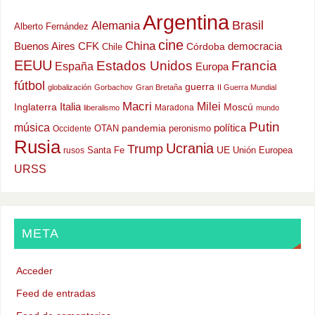
Argentina
Alemania
Brasil
Alberto Fernández
cine
China
Buenos Aires
CFK
democracia
Chile
Córdoba
EEUU
Estados Unidos
Francia
España
Europa
fútbol
guerra
globalización
Gorbachov
Gran Bretaña
II Guerra Mundial
Macri
Milei
Italia
Moscú
Inglaterra
Maradona
liberalismo
mundo
Putin
música
política
OTAN
pandemia
peronismo
Occidente
Rusia
Ucrania
Trump
UE
Santa Fe
Unión Europea
rusos
URSS
META
Acceder
Feed de entradas