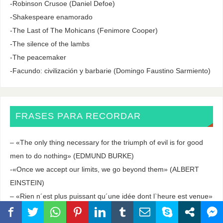
-Robinson Crusoe (Daniel Defoe)
-Shakespeare enamorado
-The Last of The Mohicans (Fenimore Cooper)
-The silence of the lambs
-The peacemaker
-Facundo: civilización y barbarie (Domingo Faustino Sarmiento)
FRASES PARA RECORDAR
– «The only thing necessary for the triumph of evil is for good
men to do nothing» (EDMUND BURKE)
-«Once we accept our limits, we go beyond them» (ALBERT
EINSTEIN)
– «Rien n´est plus puissant qu´une idée dont l`heure est venue»
(VICTOR HUGO)