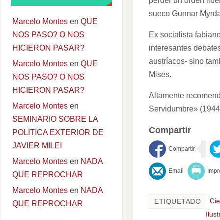
perder un orden lib
sueco Gunnar Myrda
Marcelo Montes
en
QUE
Ex socialista fabian
NOS PASO? O NOS
interesantes debate
HICIERON PASAR?
austríacos- sino ta
Marcelo Montes
en
QUE
Mises.
NOS PASO? O NOS
HICIERON PASAR?
Altamente recomenda
Marcelo Montes
en
Servidumbre» (1944)
SEMINARIO SOBRE LA
Compartir
POLITICA EXTERIOR DE
JAVIER MILEI
Marcelo Montes
en
NADA
QUE REPROCHAR
Marcelo Montes
en
NADA
Cie
ETIQUETADO
QUE REPROCHAR
Ilus