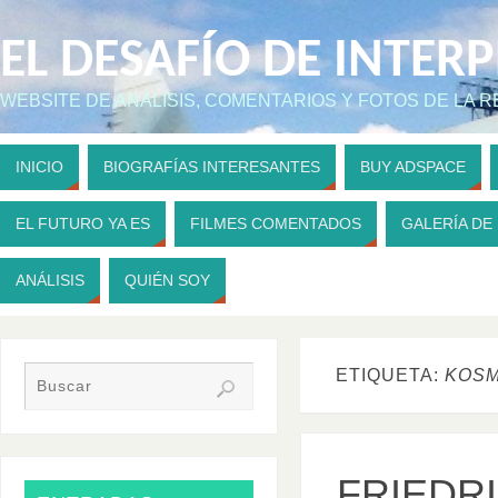
EL DESAFÍO DE INTER
WEBSITE DE ANÁLISIS, COMENTARIOS Y FOTOS DE LA 
INICIO
BIOGRAFÍAS INTERESANTES
BUY ADSPACE
EL FUTURO YA ES
FILMES COMENTADOS
GALERÍA DE
ANÁLISIS
QUIÉN SOY
ETIQUETA:
KOS
FRIEDR