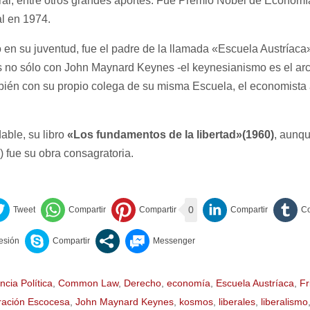
eral, entre otros grandes aportes. Fue Premio Nobel de Economí
l en 1974.
o en su juventud, fue el padre de la llamada «Escuela Austríaca
s no sólo con John Maynard Keynes -el keynesianismo es el arch
mbién con su propio colega de su misma Escuela, el economist
ble, su libro
«Los fundamentos de la libertad»(1960)
, aunq
 fue su obra consagratoria.
0
ncia Política
,
Common Law
,
Derecho
,
economía
,
Escuela Austríaca
,
Fr
tración Escocesa
,
John Maynard Keynes
,
kosmos
,
liberales
,
liberalismo