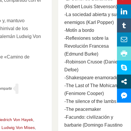
a, compartido con el
(Robert Louis Stevenson)
-La sociedad abierta y sus
» y, mantuvo
enemigos (Karl Popper)
irrival de los
-Motín a bordo
a alemán Ludwig Von
-Reflexiones sobre la
Revolución Francesa
(Edmund Burke)
ue «Camino de
-Robinson Crusoe (Daniel
Defoe)
-Shakespeare enamorado
-The Last of The Mohicans
(Fenimore Cooper)
-The silence of the lambs
-The peacemaker
-Facundo: civilización y
iedrich Von Hayek
,
barbarie (Domingo Faustino
,
Ludwig Von Mises
,