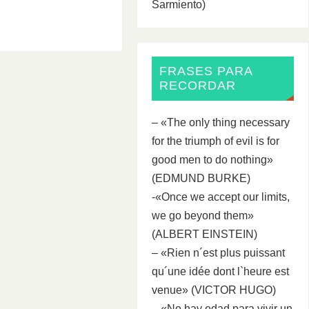
Sarmiento)
FRASES PARA
RECORDAR
– «The only thing necessary
for the triumph of evil is for
good men to do nothing»
(EDMUND BURKE)
-«Once we accept our limits,
we go beyond them»
(ALBERT EINSTEIN)
– «Rien n´est plus puissant
qu´une idée dont l`heure est
venue» (VICTOR HUGO)
– «No hay edad para vivir un