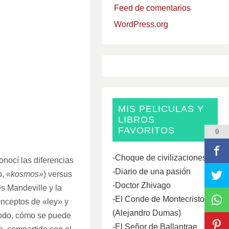
Feed de comentarios
WordPress.org
MIS PELICULAS Y
LIBROS
FAVORITOS
0
-Choque de civilizaciones
conocí las diferencias
-Diario de una pasión
o,
«kosmos»
) versus
-Doctor Zhivago
és Mandeville y la
-El Conde de Montecristo
conceptos de «ley» y
(Alejandro Dumas)
todo, cómo se puede
-El Señor de Ballantrae