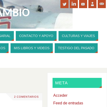
CAMBIO
SARIAL
CONTACTO Y APOYO
CULTURAS Y VIAJES
PARA CONTRIBUIR A MI WEBSITE
LOS
MIS LIBROS Y VIDEOS
TESTIGO DEL PASADO
META
Acceder
2 COMENTARIOS
Feed de entradas