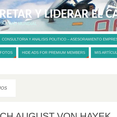
PRETAR Y LIDERAR EL 
REALIDAD MUNDIAL
CONSULTORIA Y ANALISIS POLITICO – ASESORAMIENTO EMPRE
 FOTOS
HIDE ADS FOR PREMIUM MEMBERS
MIS ARTÍCU
MOS
ICH AUGUST VON HAYEK