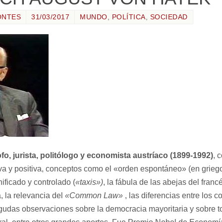
ONTES
31/03/2017
MUNDO
,
POLÍTICA
,
SOCIEDAD
ofo, jurista, politólogo y economista austríaco (1899-1992)
, 
iva y positiva, conceptos como el «orden espontáneo» (en grieg
nificado y controlado (
«taxis»)
, la fábula de las abejas del franc
, la relevancia del
«Common Law»
, las diferencias entre los 
agudas observaciones sobre la democracia mayoritaria y sobre 