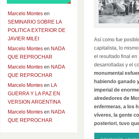
Marcelo Montes
en
SEMINARIO SOBRE LA
POLITICA EXTERIOR DE
JAVIER MILEI
Así como fue posible
capitalista, lo mism
Marcelo Montes
en
NADA
el resultado final e
QUE REPROCHAR
desarrolladas y el 
Marcelo Montes
en
NADA
monumental esfuerz
QUE REPROCHAR
habiendo ganado y lu
Marcelo Montes
en
LA
imperial de enorm
GUERRA Y LA PAZ EN
alrededores de Mos
VERSION ARGENTINA
enfermeras, a los h
Marcelo Montes
en
NADA
víveres, la gente 
QUE REPROCHAR
posteriori, tuvo qu