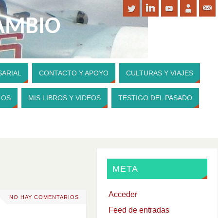
CAMBIO
SARIAL
CONTACTO Y APOYO
CULTURAS Y VIAJES
PARA CONTRIBUIR A MI WEBSITE
LOS
MIS LIBROS Y VIDEOS
TESTIGO DEL PASADO
META
Acceder
NO HAY COMENTARIOS
Feed de entradas