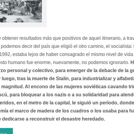
 obtener resultados más que positivos de aquel itinerario, a trav
o podemos decir del país que eligió el otro camino, el socialista
n 1992, estaba lejos de haber consagrado el mismo nivel de vida
costo humano fue enorme, nuevamente, no podemos ignorarlo.
H
o personal y colectivo, para emerger de la debacle de la g
ego, tras la muerte de Stalin, para industrializar y alfabetiz
e magnitud.
Al encono de las mujeres soviéticas cavando tr
cú, para bloquear a los nazis o a su solidaridad para aten
eridos, en el metro de la capital, le siguió un período, don
comía el marco de madera de los cuadros o los usaba para h
e dedicarse a reconstruir el desastre heredado.