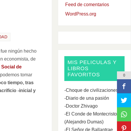
Feed de comentarios
WordPress.org
DAD
 fue ningún hecho
un economista, de
MIS PELICULAS Y
 Social de
LIBROS
FAVORITOS
 podemos tomar
0
oco tiempo, tras
-Choque de civilizaciones
ficio -inicial y
-Diario de una pasión
-Doctor Zhivago
-El Conde de Montecristo
(Alejandro Dumas)
-El Señor de Ballantrae