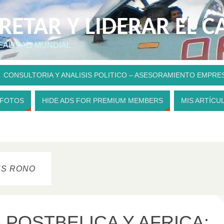
PRETAR Y LIDERAR EL 
REALIDAD MUNDIAL
CONSULTORIA Y ANALISIS POLITICO – ASESORAMIENTO EMPRE
 FOTOS
HIDE ADS FOR PREMIUM MEMBERS
MIS ARTÍCU
US RONO
 POSTBELICA Y AFRICA: