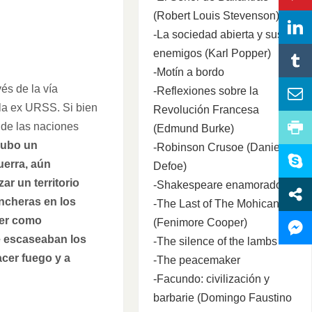
(Robert Louis Stevenson)
-La sociedad abierta y sus
enemigos (Karl Popper)
-Motín a bordo
és de la vía
-Reflexiones sobre la
: la ex URSS. Si bien
Revolución Francesa
 de las naciones
(Edmund Burke)
ubo un
-Robinson Crusoe (Daniel
uerra, aún
Defoe)
ar un territorio
-Shakespeare enamorado
incheras en los
-The Last of The Mohicans
der como
(Fenimore Cooper)
de escaseaban los
-The silence of the lambs
acer fuego y a
-The peacemaker
-Facundo: civilización y
barbarie (Domingo Faustino