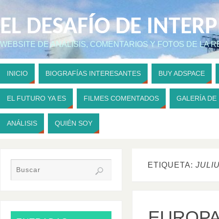
EL DESAFÍO DE INTER
WEBSITE DE ANÁLISIS, COMENTARIOS Y FOTOS DE LA 
INICIO
BIOGRAFÍAS INTERESANTES
BUY ADSPACE
EL FUTURO YA ES
FILMES COMENTADOS
GALERÍA DE
ANÁLISIS
QUIÉN SOY
ETIQUETA:
JULI
EUROPA