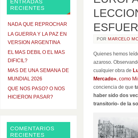
ENTRADAS
RECIENTES
LECCIO
ESFUE
NADA QUE REPROCHAR
LA GUERRA Y LA PAZ EN
POR
MARCELO M
VERSION ARGENTINA
EL MAS DEBIL O EL MAS
Quienes hemos leído
DIFICIL?
azaroso. Observando
cualquier obra de
Lu
MAS DE UNA SEMANA DE
Mercado»
, como Mi
MUNDIAL 2026
conciencia de que
t
QUE NOS PASO? O NOS
haber sido dos vec
HICIERON PASAR?
transitorio- de la s
COMENTARIOS
RECIENTES