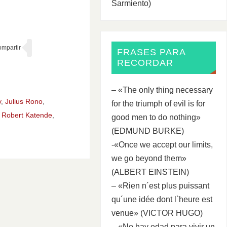
Sarmiento)
FRASES PARA
RECORDAR
– «The only thing necessary
y
,
Julius Rono
,
for the triumph of evil is for
,
Robert Katende
,
good men to do nothing»
(EDMUND BURKE)
-«Once we accept our limits,
we go beyond them»
(ALBERT EINSTEIN)
– «Rien n´est plus puissant
qu´une idée dont l`heure est
venue» (VICTOR HUGO)
– «No hay edad para vivir un