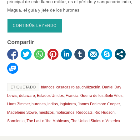
principal de este flanco militar, es el pérfido y sanguinario indio,
Magua, el guía y jefe de los hurones.
CONTINÚE LEYENDO
Compartir
ETIQUETADO
blancos
,
casacas rojas
,
civilización
,
Daniel Day
Lewis
,
delaware
,
Estados Unidos
,
Francia
,
Guerra de los Siete Años
,
Hans Zimmer
,
hurones
,
indios
,
Inglaterra
,
James Fenimore Cooper
,
Madeleine Stowe
,
mestizos
,
mohicanos
,
Redcoats
,
Río Hudson
,
Sarmiento
,
The Last of the Mohicans
,
The United States of America