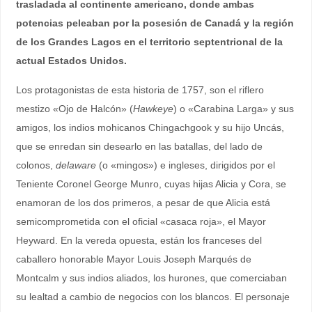
trasladada al continente americano, donde ambas
potencias peleaban por la posesión de Canadá y la región
de los Grandes Lagos en el territorio septentrional de la
actual Estados Unidos.
Los protagonistas de esta historia de 1757, son el riflero
mestizo «Ojo de Halcón» (
Hawkeye
) o «Carabina Larga» y sus
amigos, los indios mohicanos Chingachgook y su hijo Uncás,
que se enredan sin desearlo en las batallas, del lado de
colonos,
delaware
(o «mingos») e ingleses, dirigidos por el
Teniente Coronel George Munro, cuyas hijas Alicia y Cora, se
enamoran de los dos primeros, a pesar de que Alicia está
semicomprometida con el oficial «casaca roja», el Mayor
Heyward. En la vereda opuesta, están los franceses del
caballero honorable Mayor Louis Joseph Marqués de
Montcalm y sus indios aliados, los hurones, que comerciaban
su lealtad a cambio de negocios con los blancos. El personaje