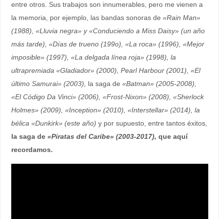
entre otros. Sus trabajos son innumerables, pero me vienen a
la memoria, por ejemplo, las bandas sonoras de
«Rain Man»
(1988), «Lluvia negra» y «Conduciendo a Miss Daisy» (un año
más tarde), «Días de trueno (199o), «La roca» (1996), «Mejor
imposible» (1997), «La delgada línea roja» (1998), la
ultrapremiada «Gladiador» (2000), Pearl Harbour (2001), «El
último Samurai» (2003),
la saga de
«Batman» (2005-2008),
«El Código Da Vinci» (2006), «Frost-Nixon» (2008), «Sherlock
Holmes» (2009), «Inception» (2010), «Interstellar» (2014), la
bélica «Dunkirk» (este año)
y por supuesto, entre tantos éxitos,
la saga de
«Piratas del Caribe» (2003-2017),
que aquí
recordamos.