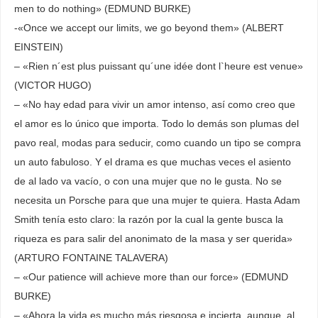
men to do nothing» (EDMUND BURKE)
-«Once we accept our limits, we go beyond them» (ALBERT
EINSTEIN)
– «Rien n´est plus puissant qu´une idée dont l`heure est venue»
(VICTOR HUGO)
– «No hay edad para vivir un amor intenso, así como creo que
el amor es lo único que importa. Todo lo demás son plumas del
pavo real, modas para seducir, como cuando un tipo se compra
un auto fabuloso. Y el drama es que muchas veces el asiento
de al lado va vacío, o con una mujer que no le gusta. No se
necesita un Porsche para que una mujer te quiera. Hasta Adam
Smith tenía esto claro: la razón por la cual la gente busca la
riqueza es para salir del anonimato de la masa y ser querida»
(ARTURO FONTAINE TALAVERA)
– «Our patience will achieve more than our force» (EDMUND
BURKE)
– «Ahora la vida es mucho más riesgosa e incierta, aunque, al