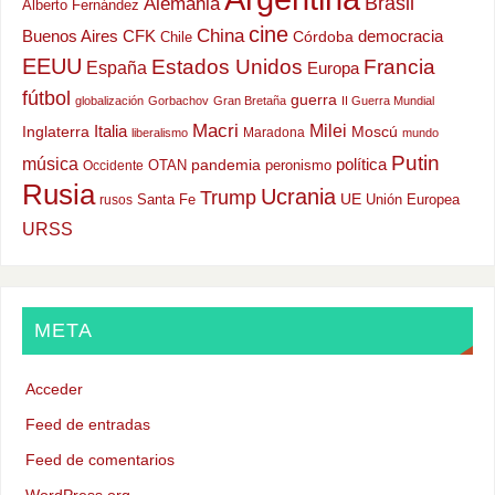
Alemania
Brasil
Alberto Fernández
cine
China
Buenos Aires
CFK
democracia
Chile
Córdoba
EEUU
Estados Unidos
Francia
España
Europa
fútbol
guerra
globalización
Gorbachov
Gran Bretaña
II Guerra Mundial
Macri
Milei
Italia
Moscú
Inglaterra
Maradona
liberalismo
mundo
Putin
música
política
OTAN
pandemia
peronismo
Occidente
Rusia
Ucrania
Trump
UE
Santa Fe
Unión Europea
rusos
URSS
META
Acceder
Feed de entradas
Feed de comentarios
WordPress.org