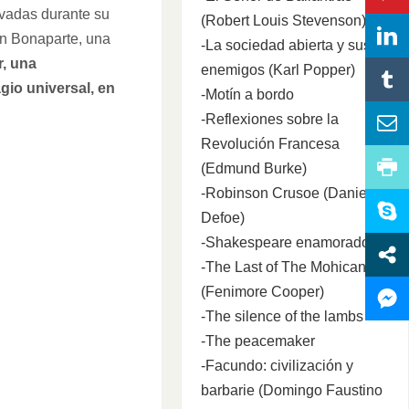
ervadas durante su
(Robert Louis Stevenson)
ón Bonaparte, una
-La sociedad abierta y sus
r, una
enemigos (Karl Popper)
gio universal, en
-Motín a bordo
-Reflexiones sobre la
Revolución Francesa
(Edmund Burke)
-Robinson Crusoe (Daniel
Defoe)
-Shakespeare enamorado
-The Last of The Mohicans
(Fenimore Cooper)
-The silence of the lambs
-The peacemaker
-Facundo: civilización y
barbarie (Domingo Faustino