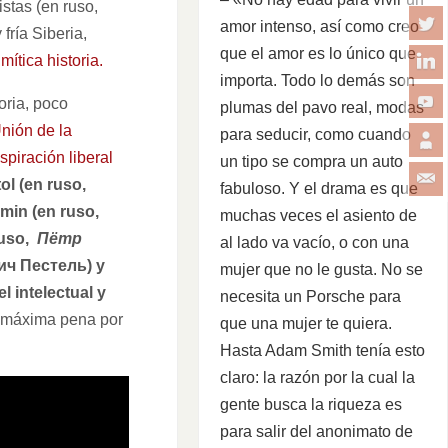
stas (en ruso,
amor intenso, así como creo
fría Siberia,
que el amor es lo único que
ítica historia.
importa. Todo lo demás son
oria, poco
plumas del pavo real, modas
nión de la
para seducir, como cuando
spiración liberal
un tipo se compra un auto
l (en ruso,
fabuloso. Y el drama es que
min (en ruso,
muchas veces el asiento de
ruso,
Пётр
al lado va vacío, o con una
вич Пестель) y
mujer que no le gusta. No se
-el intelectual y
necesita un Porsche para
la máxima pena por
que una mujer te quiera.
Hasta Adam Smith tenía esto
claro: la razón por la cual la
gente busca la riqueza es
para salir del anonimato de