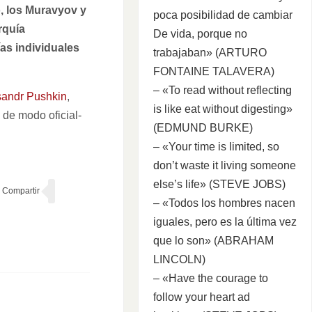
o, los Muravyov y
poca posibilidad de cambiar
rquía
De vida, porque no
ías individuales
trabajaban» (ARTURO
FONTAINE TALAVERA)
– «To read without reflecting
ksandr Pushkin
,
is like eat without digesting»
 de modo oficial-
(EDMUND BURKE)
– «Your time is limited, so
don’t waste it living someone
else’s life» (STEVE JOBS)
– «Todos los hombres nacen
iguales, pero es la última vez
que lo son» (ABRAHAM
LINCOLN)
– «Have the courage to
follow your heart ad