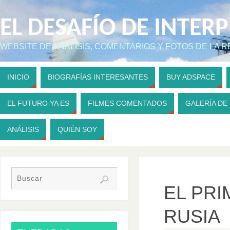
EL DESAFÍO DE INTER
WEBSITE DE ANÁLISIS, COMENTARIOS Y FOTOS DE LA 
INICIO
BIOGRAFÍAS INTERESANTES
BUY ADSPACE
EL FUTURO YA ES
FILMES COMENTADOS
GALERÍA DE
ANÁLISIS
QUIÉN SOY
EL PRI
RUSIA