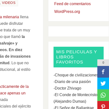
,
VIDEOS
Feed de comentarios
WordPress.org
ia milenaria
llena
uede disfrutar
se trata de un muy
lgo que llamó
la
salvaje» y
peos.
En diez
MIS PELICULAS Y
más de invasiones
LIBROS
FAVORITOS
gnitud
. Lo que no
0
ucional, al estilo
-Choque de civilizaciones
-Diario de una pasión
ácticamente de la
-Doctor Zhivago
 hace apenas un
-El Conde de Montecristo
inada
(Alejandro Dumas)
iales del ejército
-El Señor de Ballantrae