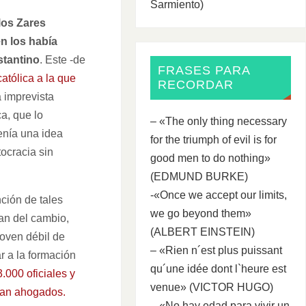
Sarmiento)
 los Zares
en los había
stantino
. Este -de
FRASES PARA
atólica a la que
RECORDAR
 imprevista
a, que lo
– «The only thing necessary
enía una idea
for the triumph of evil is for
tocracia sin
good men to do nothing»
(EDMUND BURKE)
-«Once we accept our limits,
ción de tales
we go beyond them»
ran del cambio,
(ALBERT EINSTEIN)
joven débil de
– «Rien n´est plus puissant
r a la formación
qu´une idée dont l`heure est
.000 oficiales y
venue» (VICTOR HUGO)
ran ahogados.
– «No hay edad para vivir un