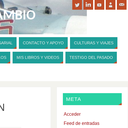
CAMBIO
SARIAL
CONTACTO Y APOYO
CULTURAS Y VIAJES
PARA CONTRIBUIR A MI WEBSITE
LOS
MIS LIBROS Y VIDEOS
TESTIGO DEL PASADO
META
N
Acceder
Feed de entradas