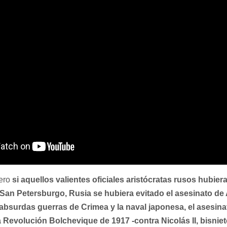
pero
si aquellos valientes oficiales aristócratas rusos hubier
San Petersburgo, Rusia se hubiera evitado el asesinato de A
s absurdas guerras de Crimea y la naval japonesa, el asesin
a Revolución Bolchevique de 1917 -contra Nicolás II, bisnie