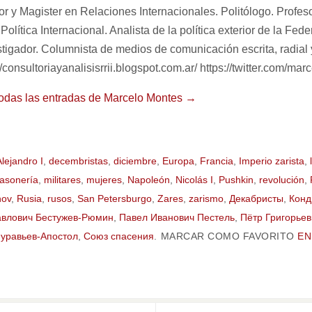
r y Magister en Relaciones Internacionales. Politólogo. Profesor
Política Internacional. Analista de la política exterior de la Fed
stigador. Columnista de medios de comunicación escrita, radial y
//consultoriayanalisisrrii.blogspot.com.ar/ https://twitter.com/m
todas las entradas de Marcelo Montes
→
Alejandro I
,
decembristas
,
diciembre
,
Europa
,
Francia
,
Imperio zarista
,
asonería
,
militares
,
mujeres
,
Napoleón
,
Nicolás I
,
Pushkin
,
revolución
,
ov
,
Rusia
,
rusos
,
San Petersburgo
,
Zares
,
zarismo
,
Декабристы
,
Конд
влович Бестужев-Рюмин
,
Павел Иванович Пестель
,
Пётр Григорьев
уравьев-Апостол
,
Союз спасения
.
MARCAR COMO FAVORITO
EN