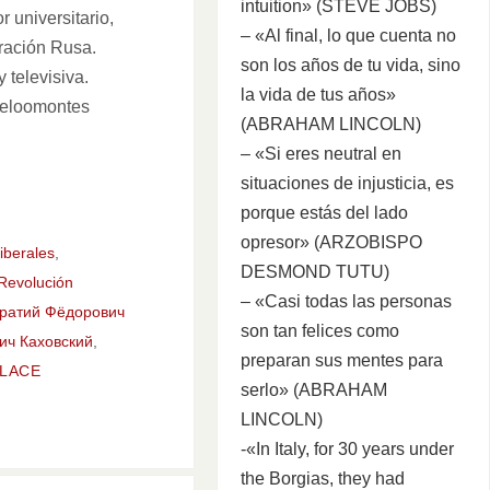
intuition» (STEVE JOBS)
 universitario,
– «Al final, lo que cuenta no
eración Rusa.
son los años de tu vida, sino
 televisiva.
la vida de tus años»
arceloomontes
(ABRAHAM LINCOLN)
– «Si eres neutral en
situaciones de injusticia, es
porque estás del lado
opresor» (ARZOBISPO
liberales
,
DESMOND TUTU)
Revolución
– «Casi todas las personas
ратий Фёдорович
son tan felices como
ич Каховский
,
preparan sus mentes para
LACE
serlo» (ABRAHAM
LINCOLN)
-«In Italy, for 30 years under
the Borgias, they had