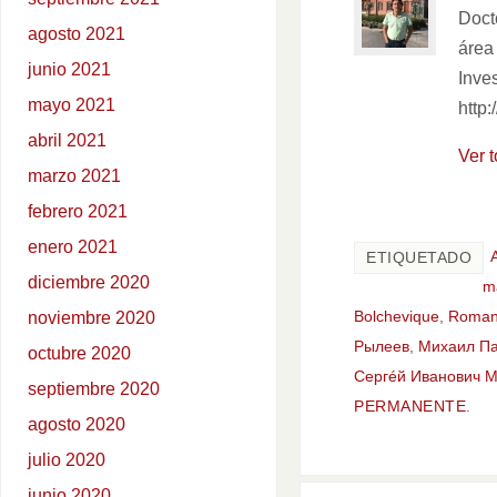
Docto
agosto 2021
área 
junio 2021
Inve
mayo 2021
http:
abril 2021
Ver 
marzo 2021
febrero 2021
enero 2021
ETIQUETADO
diciembre 2020
m
noviembre 2020
Bolchevique
,
Roman
Рылеев
,
Михаил Па
octubre 2020
Сергéй Иванович М
septiembre 2020
PERMANENTE
.
agosto 2020
julio 2020
junio 2020