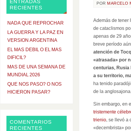
ENTRADAS
POR
MARCELO 
RECIENTES
Además de tener l
NADA QUE REPROCHAR
de cataclismos po
LA GUERRA Y LA PAZ EN
apenas de 29 años 
VERSION ARGENTINA
breve período aún 
EL MAS DEBIL O EL MAS
atención de Tocq
DIFICIL?
«atrasada» por n
MAS DE UNA SEMANA DE
centurias, Rusia 
MUNDIAL 2026
a su territorio,
ha tenido paradóji
QUE NOS PASO? O NOS
de la anglosajona
HICIERON PASAR?
Sin embargo, en e
tristemente céleb
trienio
, se llevó a
COMENTARIOS
«decembrista» por
RECIENTES