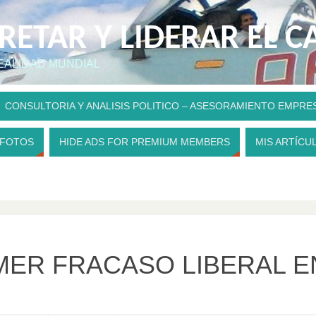
PRETAR Y LIDERAR EL 
REALIDAD MUNDIAL
CONSULTORIA Y ANALISIS POLITICO – ASESORAMIENTO EMPRE
 FOTOS
HIDE ADS FOR PREMIUM MEMBERS
MIS ARTÍCU
MER FRACASO LIBERAL E