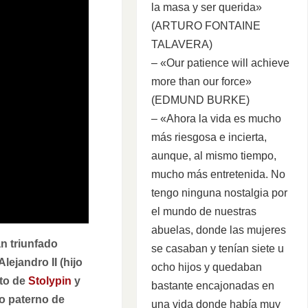
la masa y ser querida»
(ARTURO FONTAINE
TALAVERA)
– «Our patience will achieve
more than our force»
(EDMUND BURKE)
– «Ahora la vida es mucho
más riesgosa e incierta,
aunque, al mismo tiempo,
mucho más entretenida. No
tengo ninguna nostalgia por
el mundo de nuestras
abuelas, donde las mujeres
an triunfado
se casaban y tenían siete u
lejandro II (hijo
ocho hijos y quedaban
ato de
Stolypin
y
bastante encajonadas en
to paterno de
una vida donde había muy