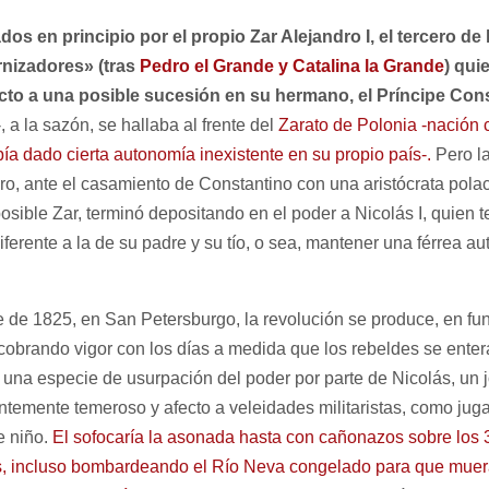
os en principio por el propio Zar Alejandro I, el tercero de
nizadores» (tras
Pedro el Grande y Catalina la Grande
) qui
cto a una posible sucesión en su hermano, el Príncipe Con
-, a la sazón, se hallaba al frente del
Zarato de Polonia -nación c
bía dado cierta autonomía inexistente en su propio país-.
Pero la
ro, ante el casamiento de Constantino con una aristócrata polac
sible Zar, terminó depositando en el poder a Nicolás I, quien t
ferente a la de su padre y su tío, o sea, mantener una férrea au
e de 1825, en San Petersburgo, la revolución se produce, en fun
 cobrando vigor con los días a medida que los rebeldes se ente
 una especie de usurpación del poder por parte de Nicolás, un 
temente temeroso y afecto a veleidades militaristas, como juga
e niño.
El sofocaría la asonada hasta con cañonazos sobre los 3
s, incluso bombardeando el Río Neva congelado para que mue