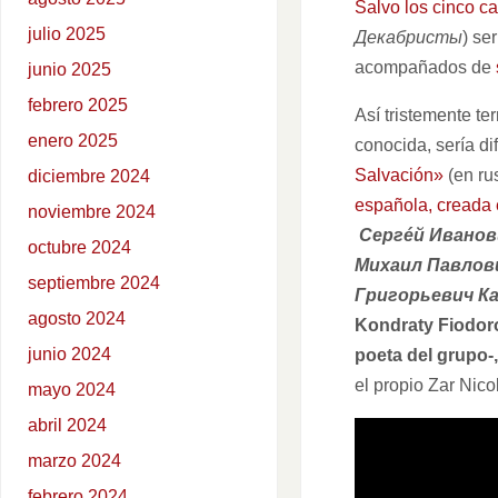
Salvo los cinco c
julio 2025
Декабристы
) se
acompañados de
junio 2025
febrero 2025
Así tristemente te
enero 2025
conocida, sería d
Salvación»
(en ru
diciembre 2024
española, creada
noviembre 2024
Сергéй Иванов
octubre 2024
Михаил Павлов
septiembre 2024
Григорьевич К
agosto 2024
Kondraty Fiodor
junio 2024
poeta del grupo-,
el propio Zar Nicol
mayo 2024
abril 2024
marzo 2024
febrero 2024