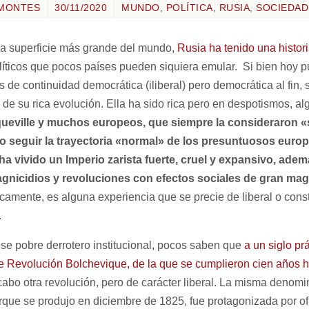
MONTES
30/11/2020
MUNDO
,
POLÍTICA
,
RUSIA
,
SOCIEDAD
a superficie más grande del mundo,
Rusia ha tenido una histor
líticos que pocos países pueden siquiera emular. Si bien hoy p
de continuidad democrática (iliberal) pero democrática al fin, 
de su rica evolución. Ella ha sido rica pero en despotismos, a
ueville y muchos europeos, que siempre la consideraron «
o seguir la trayectoria «normal» de los presuntuosos euro
ha vivido un Imperio zarista fuerte, cruel y expansivo, ade
 magnicidios y revoluciones con efectos sociales de gran ma
camente, es alguna experiencia que se precie de liberal o constit
.
se pobre derrotero institucional, pocos saben que
a un siglo pr
re Revolución Bolchevique, de la que se cumplieron cien años
 cabo otra revolución, pero de carácter liberal. La misma denom
que se produjo en diciembre de 1825, fue protagonizada por ofic