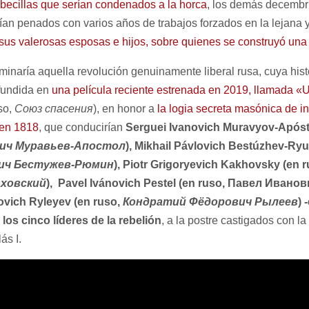
abecillas que serían condenados a la horca
, los demás decembri
rían penados con varios años de trabajos forzados en la lejana y 
sus valerosas esposas e hijos, sobre quienes se construyó una m
rminaría aquella revolución genuinamente liberal rusa, cuya hist
ifundida en
una película reciente estrenada en 2019, llamada «U
so,
Союз спасения
), en honor a
la logia secreta masónica de in
 en 1818
, que conducirían
Serguei Ivanovich Muravyov-Apósto
ич Муравьев-Апостол
)
, Mikhail Pávlovich Bestúzhev-Ryu
ич Бестужев-Рюмин
), Piotr Grigoryevich Kakhovsky (en 
аховский
), Pavel Ivánovich Pestel (en ruso, Павел Ивано
ovich Ryleyev (en ruso,
Кондратий Фёдорович Рылеев
) 
 los cinco líderes de la rebelión
, a la postre castigados con 
ás I.