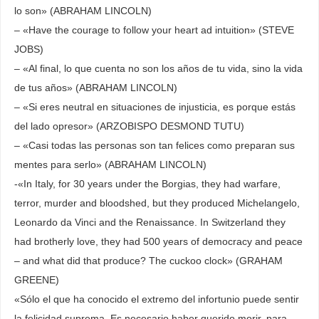
lo son» (ABRAHAM LINCOLN)
– «Have the courage to follow your heart ad intuition» (STEVE
JOBS)
– «Al final, lo que cuenta no son los años de tu vida, sino la vida
de tus años» (ABRAHAM LINCOLN)
– «Si eres neutral en situaciones de injusticia, es porque estás
del lado opresor» (ARZOBISPO DESMOND TUTU)
– «Casi todas las personas son tan felices como preparan sus
mentes para serlo» (ABRAHAM LINCOLN)
-«In Italy, for 30 years under the Borgias, they had warfare,
terror, murder and bloodshed, but they produced Michelangelo,
Leonardo da Vinci and the Renaissance. In Switzerland they
had brotherly love, they had 500 years of democracy and peace
– and what did that produce? The cuckoo clock» (GRAHAM
GREENE)
«Sólo el que ha conocido el extremo del infortunio puede sentir
la felicidad suprema. Es necesario haber querido morir, para