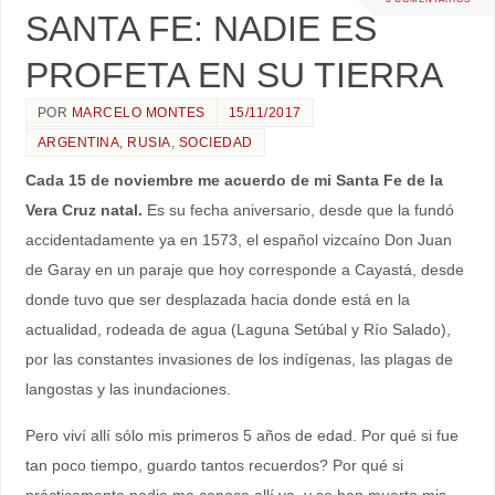
SANTA FE: NADIE ES
PROFETA EN SU TIERRA
POR
MARCELO MONTES
15/11/2017
ARGENTINA
,
RUSIA
,
SOCIEDAD
Cada 15 de noviembre me acuerdo de mi Santa Fe de la
Vera Cruz natal.
Es su fecha aniversario, desde que la fundó
accidentadamente ya en 1573, el español vizcaíno Don Juan
de Garay en un paraje que hoy corresponde a Cayastá, desde
donde tuvo que ser desplazada hacia donde está en la
actualidad, rodeada de agua (Laguna Setúbal y Río Salado),
por las constantes invasiones de los indígenas, las plagas de
langostas y las inundaciones.
Pero viví allí sólo mis primeros 5 años de edad. Por qué si fue
tan poco tiempo, guardo tantos recuerdos? Por qué si
prácticamente nadie me conoce allí ya, y se han muerto mis