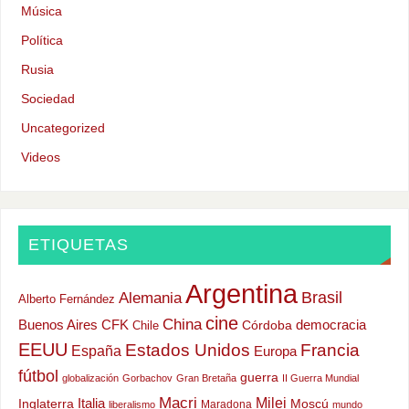
Música
Política
Rusia
Sociedad
Uncategorized
Videos
ETIQUETAS
Argentina
Alemania
Brasil
Alberto Fernández
cine
China
Buenos Aires
CFK
democracia
Chile
Córdoba
EEUU
Estados Unidos
Francia
España
Europa
fútbol
guerra
globalización
Gorbachov
Gran Bretaña
II Guerra Mundial
Macri
Milei
Italia
Moscú
Inglaterra
Maradona
liberalismo
mundo