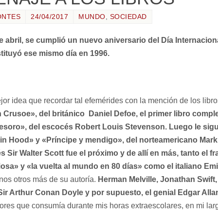
ONTES
24/04/2017
MUNDO
,
SOCIEDAD
abril, se cumplió un nuevo aniversario del Día Internacion
ituyó ese mismo día en 1996.
or idea que recordar tal efemérides con la mención de los libr
Crusoe», del británico Daniel Defoe, el primer libro comple
l tesoro», del escocés Robert Louis Stevenson. Luego le si
in Hood» y «Príncipe y mendigo», del norteamericano Mark
 Sir Walter Scott fue el próximo y de allí en más, tanto el f
iosa» y «la vuelta al mundo en 80 días» como el italiano Emi
nos otros más de su autoría.
Herman Melville, Jonathan Swift,
ir Arthur Conan Doyle y por supuesto, el genial Edgar Alla
ores que consumía durante mis horas extraescolares, en mi larga