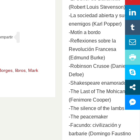
(Robert Louis Stevenson)
-La sociedad abierta y sus
enemigos (Karl Popper)
-Motín a bordo
-Reflexiones sobre la
Revolución Francesa
(Edmund Burke)
-Robinson Crusoe (Daniel
Borges
,
libros
,
Mark
Defoe)
-Shakespeare enamorado
-The Last of The Mohicans
(Fenimore Cooper)
-The silence of the lambs
-The peacemaker
-Facundo: civilización y
barbarie (Domingo Faustino