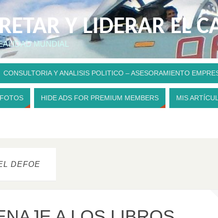
PRETAR Y LIDERAR EL 
REALIDAD MUNDIAL
CONSULTORIA Y ANALISIS POLITICO – ASESORAMIENTO EMPRE
 FOTOS
HIDE ADS FOR PREMIUM MEMBERS
MIS ARTÍCU
EL DEFOE
ENAJE A LOS LIBROS