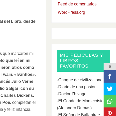
Feed de comentarios
WordPress.org
al del Libro, desde
os que marcaron mi
MIS PELICULAS Y
LIBROS
to que leí en mi
FAVORITOS
0
guieron otros como
 Twain. «Ivanhoe»,
-Choque de civilizaciones
rancés Julio Verne
-Diario de una pasión
lio Salgari con su
-Doctor Zhivago
 Charles Dickens,
-El Conde de Montecristo
n Poe,
completan el
(Alejandro Dumas)
 y feliz infancia.
-El Señor de Ballantrae