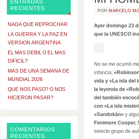
ENTRADAS
RECIENTES
POR
MARCELO M
NADA QUE REPROCHAR
Ayer domingo 23 de 
que la UNESCO inst
LA GUERRA Y LA PAZ EN
VERSION ARGENTINA
EL MAS DEBIL O EL MAS
DIFICIL?
No se me ocurrió mej
MAS DE UNA SEMANA DE
infancia:
«Robinson 
MUNDIAL 2026
vida y «La isla de
la leyenda de «Rob
QUE NOS PASO? O NOS
del también escocés
HICIERON PASAR?
con «La isla mister
«Sandokán»
y algu
Fenimore Cooper, S
COMENTARIOS
selecto grupo de aut
RECIENTES