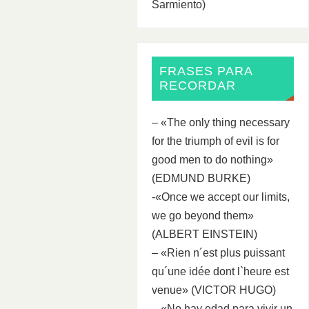
Sarmiento)
FRASES PARA
RECORDAR
– «The only thing necessary
for the triumph of evil is for
good men to do nothing»
(EDMUND BURKE)
-«Once we accept our limits,
we go beyond them»
(ALBERT EINSTEIN)
– «Rien n´est plus puissant
qu´une idée dont l`heure est
venue» (VICTOR HUGO)
– «No hay edad para vivir un