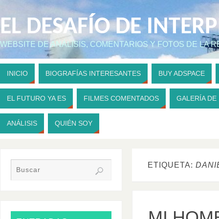
EL DESAFÍO DE INTER
WEBSITE DE ANÁLISIS, COMENTARIOS Y FOTOS DE LA 
INICIO
BIOGRAFÍAS INTERESANTES
BUY ADSPACE
EL FUTURO YA ES
FILMES COMENTADOS
GALERÍA DE
ANÁLISIS
QUIÉN SOY
ETIQUETA:
DANI
MI HOM