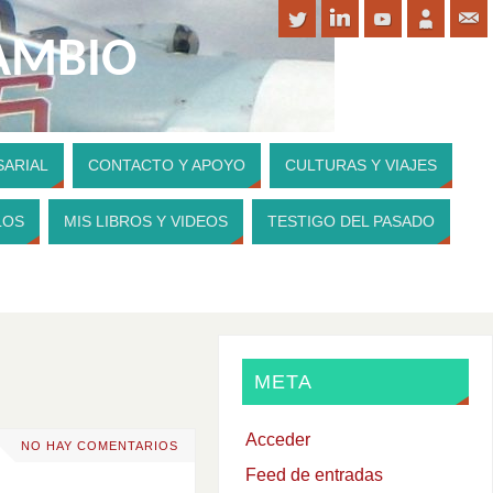
CAMBIO
SARIAL
CONTACTO Y APOYO
CULTURAS Y VIAJES
PARA CONTRIBUIR A MI WEBSITE
LOS
MIS LIBROS Y VIDEOS
TESTIGO DEL PASADO
META
Acceder
NO HAY COMENTARIOS
Feed de entradas