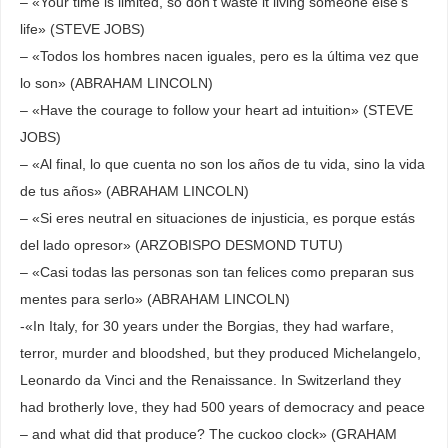
– «Your time is limited, so don’t waste it living someone else’s
life» (STEVE JOBS)
– «Todos los hombres nacen iguales, pero es la última vez que
lo son» (ABRAHAM LINCOLN)
– «Have the courage to follow your heart ad intuition» (STEVE
JOBS)
– «Al final, lo que cuenta no son los años de tu vida, sino la vida
de tus años» (ABRAHAM LINCOLN)
– «Si eres neutral en situaciones de injusticia, es porque estás
del lado opresor» (ARZOBISPO DESMOND TUTU)
– «Casi todas las personas son tan felices como preparan sus
mentes para serlo» (ABRAHAM LINCOLN)
-«In Italy, for 30 years under the Borgias, they had warfare,
terror, murder and bloodshed, but they produced Michelangelo,
Leonardo da Vinci and the Renaissance. In Switzerland they
had brotherly love, they had 500 years of democracy and peace
– and what did that produce? The cuckoo clock» (GRAHAM