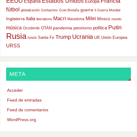
EEUU
Estados Unidos
Francia
España
Europa
fútbol
guerra
globalización
Gorbachov
Gran Bretaña
II Guerra Mundial
Macri
Milei
Italia
Moscú
Inglaterra
Maradona
liberalismo
mundo
Putin
música
política
OTAN
pandemia
peronismo
Occidente
Rusia
Ucrania
Trump
UE
Santa Fe
Unión Europea
rusos
URSS
META
Acceder
Feed de entradas
Feed de comentarios
WordPress.org